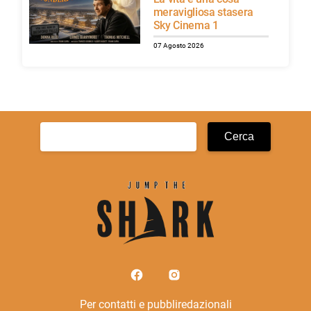
meravigliosa stasera
Sky Cinema 1
07 Agosto 2026
Ricerca
per:
Per contatti e pubbliredazionali