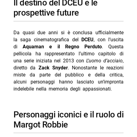
Il destino del DCEU e le
-- I retroscena sulla bozza di “Birds of Prey”
prospettive future
-- Spostamenti tra universi narrativi e differenze
interpretative
Da quasi due anni si è conclusa ufficialmente
- Evoluzione futura dei personaggi DC e possibili
la saga cinematografica del
DCEU
, con l’uscita
ritorni
di
Aquaman e il Regno Perduto
. Questa
-- Scopri di più da Jump the shark
pellicola ha rappresentato l’ultimo capitolo di
una serie iniziata nel 2013 con
L’uomo d’acciaio
,
-- RispondiAnnulla risposta
diretto da
Zack Snyder
. Nonostante le reazioni
- Wolf Warrior stasera su Rai 4: trama e cast
miste da parte del pubblico e della critica,
alcuni personaggi hanno lasciato un’impronta
- Delitti del BarLume Il re dei giochi stasera su TV8
indelebile nella memoria degli appassionati.
- Ricchi, ricchissimi… in mutande stasera su Cine34
- Ma stasera su Italia 2: trama horror Octavia
Spencer
Personaggi iconici e il ruolo di
- La vita è una cosa meravigliosa stasera Sky Cinema
Margot Robbie
1