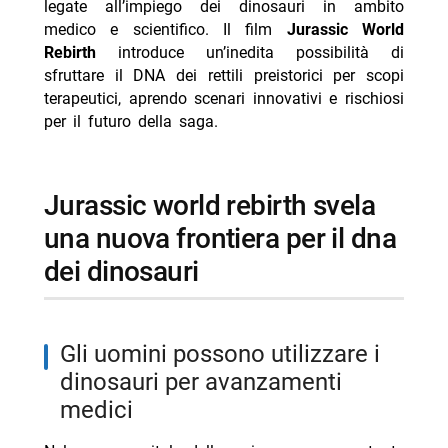
legate all’impiego dei dinosauri in ambito
nuove opportunità
medico e scientifico. Il film
Jurassic World
-- come la trama di rebirth punta a inquadrare un
Rebirth
introduce un’inedita possibilità di
futuro diverso per la serie
sfruttare il DNA dei rettili preistorici per scopi
terapeutici, aprendo scenari innovativi e rischiosi
- pericoli e rischi di un uso scellerato del dna dei
per il futuro della saga.
dinosauri
-- le possibili conseguenze di un exploitamento
imprudente
jurassic world rebirth svela
-- Scopri di più da Jump the shark
una nuova frontiera per il dna
-- RispondiAnnulla risposta
dei dinosauri
- Giacomo Vanzini 18 anni papà Carlo il mio idolo
- Eleonora Daniele: la figlia Carlotta è il suo miracolo
- Il delinquente del rock’n’roll stasera Rai Movie 9
gli uomini possono utilizzare i
agosto
dinosauri per avanzamenti
medici
- Air La storia del grande salto stasera Rai 5 trama
cast