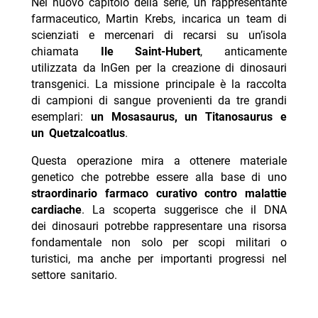
Nel nuovo capitolo della serie, un rappresentante
- Project Silence stasera Rai 4 9 agosto trama cast
farmaceutico, Martin Krebs, incarica un team di
scienziati e mercenari di recarsi su un’isola
chiamata
Ile Saint-Hubert
, anticamente
utilizzata da InGen per la creazione di dinosauri
transgenici. La missione principale è la raccolta
di campioni di sangue provenienti da tre grandi
esemplari:
un Mosasaurus, un Titanosaurus e
un Quetzalcoatlus
.
Questa operazione mira a ottenere materiale
genetico che potrebbe essere alla base di uno
straordinario farmaco curativo contro malattie
cardiache
. La scoperta suggerisce che il DNA
dei dinosauri potrebbe rappresentare una risorsa
fondamentale non solo per scopi militari o
turistici, ma anche per importanti progressi nel
settore sanitario.