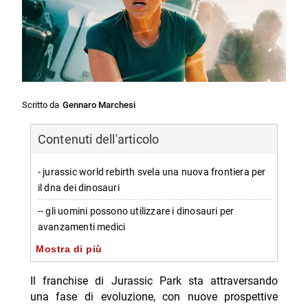
Scritto da
Gennaro Marchesi
Contenuti dell'articolo
- jurassic world rebirth svela una nuova frontiera per
il dna dei dinosauri
-- gli uomini possono utilizzare i dinosauri per
avanzamenti medici
Mostra di più
- dettagli sulla missione e personaggi coinvolti
-- chi sono i professionisti e le personalità chiave
Il franchise di Jurassic Park sta attraversando
una fase di evoluzione, con nuove prospettive
- possibili sviluppi futuri del franchise aprendo a