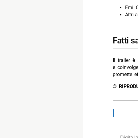
Emil C
Altri 
fatti 
Il trailer 
e coinvolge
promette ef
© RIPROD
Digita la tua e-mail...