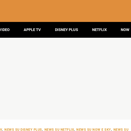
VIDEO
APPLE TV
DISNEY PLUS
NETFLIX
NOW
TV
,
NEWS SU DISNEY PLUS
,
NEWS SU NETFLIX
,
NEWS SU NOW E SKY
,
NEWS SU