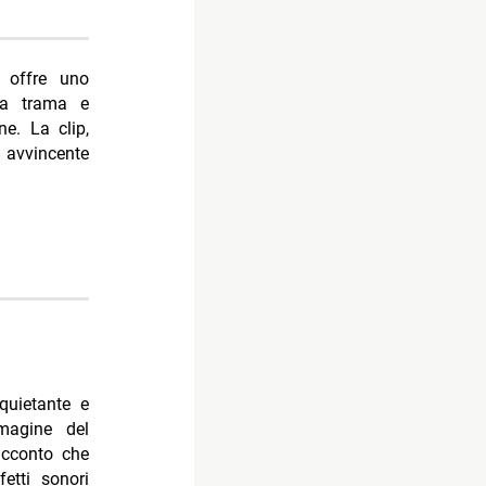
offre uno
lla trama e
ne. La clip,
 avvincente
 vederlo
nquietante e
magine del
cconto che
etti sonori