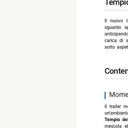
Tempio
-- Rispondi
- Elle 2 si
Il nuovo t
- Il lupo d
sguardo ap
- 72 Hours,
anticipando
carica di 
- Nothing t
sotto aspett
- Apple tv 
conte
mome
Il trailer 
un’ambien
Tempio de
mescola el