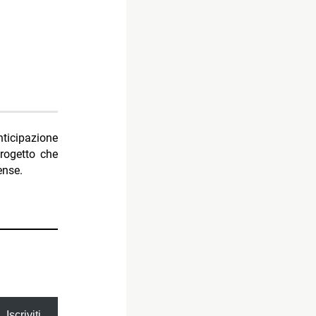
nticipazione
progetto che
ense.
Iscriviti