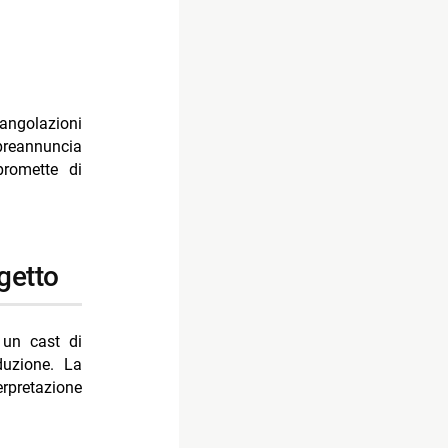
angolazioni
preannuncia
romette di
ogetto
e un cast di
duzione. La
rpretazione