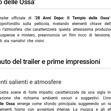
 delle Ossa’
Annulla risposta
 farà: Prime Video conferma nuova stagione
railer ufficiale di
’28 Anni Dopo: Il Tempio delle Ossa’
’inverno: Djokovic arriva su Prime Video
profondito sulla pellicola, rivelando elementi chiave de
 film Netflix con Kevin Hart dal 24 luglio
 l’atmosfera che caratterizzerà questa attesissima produzio
suspense e mistero, preannuncia un film ricco di tensione,
o Lose film drammatico francese su Netflix: trama e perché vale la pena
i sia narrativi che visivi.
espande il franchise da 2,5 miliardi con un prequel sci-fi
nuto del trailer e prime impressioni
nti salienti e atmosfere
mostra scene di forte impatto, caratterizzate da una sigla i
tazione che richiama ambienti oscuri e suggestivi. L’im
lle Ossa
emerge come sfondo principale, suggerendo un ra
ementi horror con avventure intense. La musica e gli eff