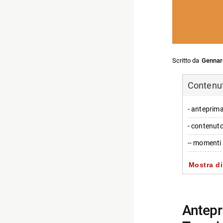
Scritto da
Gennar
Contenuti
- anteprima 
- contenuto
-- momenti 
-- elementi v
Mostra di
- cast e pe
- fatti salie
anteprima e dettagli del trailer di ’28 Anni Dopo: Il
-- Scopri d