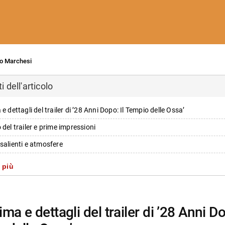
o Marchesi
 dell'articolo
e dettagli del trailer di ’28 Anni Dopo: Il Tempio delle Ossa’
 del trailer e prime impressioni
salienti e atmosfere
isivi e insoliti
 più
rsonaggi principali presenti nel progetto
nti e dettagli tecnici
i più da Jump the shark