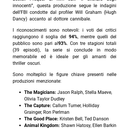
innocenti”, questa produzione segue le indagini
dell’FBI condotte dal profiler Will Graham (Hugh
Dancy) accanto al dottore cannibale.
I riconoscimenti sono notevoli: i voti dei critici
raggiungono il soglia del
94%
, mentre quelli del
pubblico sono pari al
93%
. Con tre stagioni totali
(39 episodi), la serie si conclude in modo
memorabile ed è ideale per gli amanti dei
thriller oscuri.
Sono molteplici le figure chiave presenti nelle
produzioni menzionate:
The Magicians:
Jason Ralph, Stella Maeve,
Olivia Taylor Dudley
The Capture:
Callum Turner, Holliday
Grainger, Ron Perlman
The Good Place:
Kristen Bell, Ted Danson
Animal Kingdom:
Shawn Hatosy, Ellen Barkin