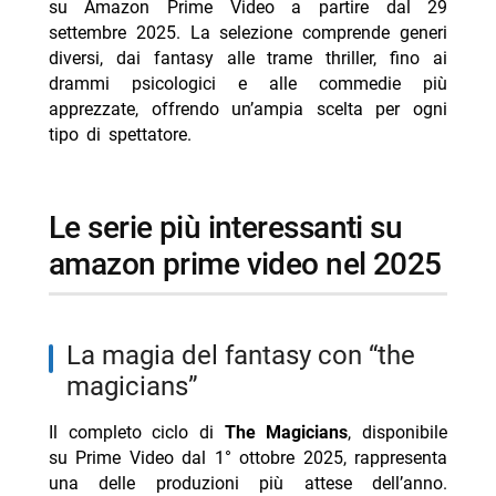
su Amazon Prime Video a partire dal 29
settembre 2025. La selezione comprende generi
- Average Joe su Paramount+ dal 19 agosto 2026
diversi, dai fantasy alle trame thriller, fino ai
- The Last Sunrise su Prime Video ad agosto
drammi psicologici e alle commedie più
- RoboCop serie TV: Prime Video ordina 8 episodi con
apprezzate, offrendo un’ampia scelta per ogni
James Wan
tipo di spettatore.
- Guida alle novità Prime Video estate 2026
- Il lupo d’inverno: Djokovic arriva su Prime Video
le serie più interessanti su
amazon prime video nel 2025
la magia del fantasy con “the
magicians”
Il completo ciclo di
The Magicians
, disponibile
su Prime Video dal 1° ottobre 2025, rappresenta
una delle produzioni più attese dell’anno.