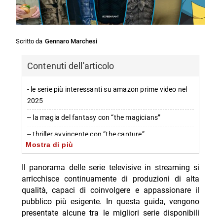
Scritto da
Gennaro Marchesi
Contenuti dell'articolo
- le serie più interessanti su amazon prime video nel
2025
-- la magia del fantasy con “the magicians”
-- thriller avvincente con “the capture”
Mostra di più
-- una commedia brillante: “the good place”
Il panorama delle serie televisive in streaming si
-- un crime drama d’autore: “animal kingdom”
arricchisce continuamente di produzioni di alta
-- il horror psicologico: “hannibal”
qualità, capaci di coinvolgere e appassionare il
pubblico più esigente. In questa guida, vengono
-- Scopri di più da Jump the shark
presentate alcune tra le migliori serie disponibili
-- RispondiAnnulla risposta