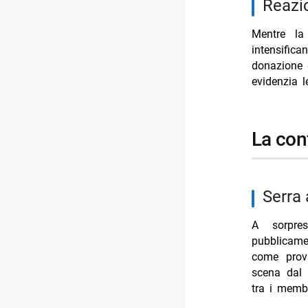
Reazi
Mentre la 
intensific
donazione 
evidenzia l
la co
Serr
A sorpr
pubblicame
come prova
scena dal 
tra i membr