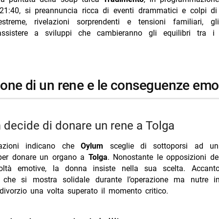
à nelle relazioni familiari e incomprensioni
 21:40, si preannuncia ricca di eventi drammatici e colpi di
giudiziarie e ritorno a casa dopo l’arresto
estreme, rivelazioni sorprendenti e tensioni familiari, gli
ssistere a sviluppi che cambieranno gli equilibri tra i
 giudiziario: arresto di Emrah e Kadir
a casa dopo le dimissioni dall’ospedale
egli sviluppi previsti nella prossima puntata
ione di un rene e le conseguenze emo
i più da Jump the shark
Annulla risposta
ssa 7 agosto: Angela non fugge con Curro
m decide di donare un rene a Tolga
al sole 7 agosto: Roberto incantato da Greta
pazioni indicano che
Oylum
sceglie di sottoporsi ad un 
 7 agosto: Steffy indaga su Carter e Hope
 per donare un organo a
Tolga
. Nonostante le opposizioni de
i TV domenica 9 agosto 2026 prima serata
coltà emotive, la donna insiste nella sua scelta. Accant
, che si mostra solidale durante l’operazione ma nutre in
so delle Signore 11 prima puntata 7 settembre
 divorzio una volta superato il momento critico.