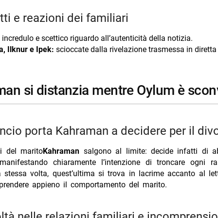
tti e reazioni dei familiari
incredulo e scettico riguardo all’autenticità della notizia.
, Ilknur e Ipek:
scioccate dalla rivelazione trasmessa in diretta 
man si distanzia mentre Oylum è scon
uncio porta Kahraman a decidere per il div
i del marito
Kahraman
salgono al limite: decide infatti di
 manifestando chiaramente l’intenzione di troncare ogni r
 stessa volta, quest’ultima si trova in lacrime accanto al let
rendere appieno il comportamento del marito.
coltà nelle relazioni familiari e incomprensio