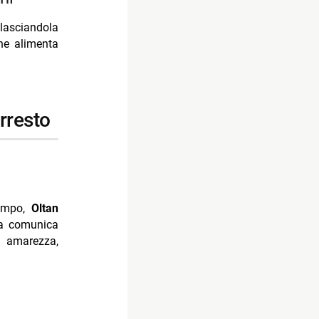
lasciandola
ne alimenta
arresto
tempo,
Oltan
ra comunica
 amarezza,