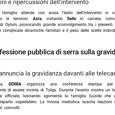
oni e ripercussioni dell’intervento
famiglia attende con ansia l’esito dell’intervento in o
ano le tensioni.
Azra
, visitando
Selin
in carcere, comu
di Oylum, provocando grande sconvolgimento tra i presenti.
e complicate dinamiche familiari e il peso delle scelte individ
nfessione pubblica di serra sulla grav
a annuncia la gravidanza davanti alle telec
esa,
SERRA
organizza una conferenza stampa per d
nte di essere incinta di Tolga. Durante l’evento mostra un t
 ufficiale, lasciando sgomenta la famiglia Guzide che a
reparto ospedaliero. La mossa mediatica suscita reazioni c
i coinvolti.