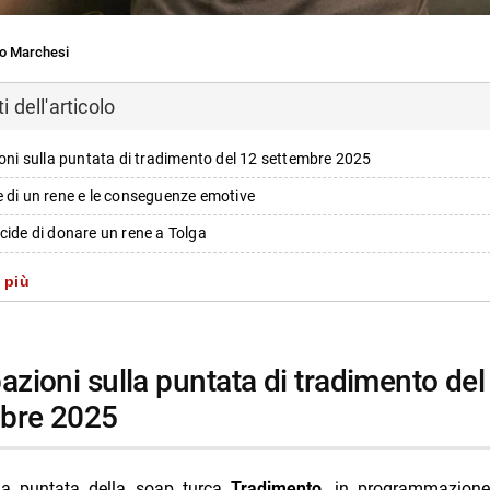
o Marchesi
 dell'articolo
ioni sulla puntata di tradimento del 12 settembre 2025
 di un rene e le conseguenze emotive
cide di donare un rene a Tolga
e ripercussioni dell’intervento
 più
sione pubblica di serra sulla gravidanza
nuncia la gravidanza davanti alle telecamere
e reazioni dei familiari
bre 2025
 si distanzia mentre Oylum è sconvolta
io porta Kahraman a decidere per il divorzio
a puntata della soap turca
Tradimento
, in programmazion