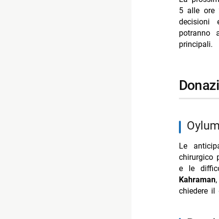
-- Difficolt
5 alle ore
- sorprese 
decisioni 
potranno a
-- Episodio
principali.
-- Tornare 
- sintesi d
donaz
-- Scopri d
-- Rispondi
- La Prome
Oylu
- Un posto 
Le antici
- Beautiful
chirurgico
- Programm
e le diffi
Kahraman
- Il Paradi
chiedere il