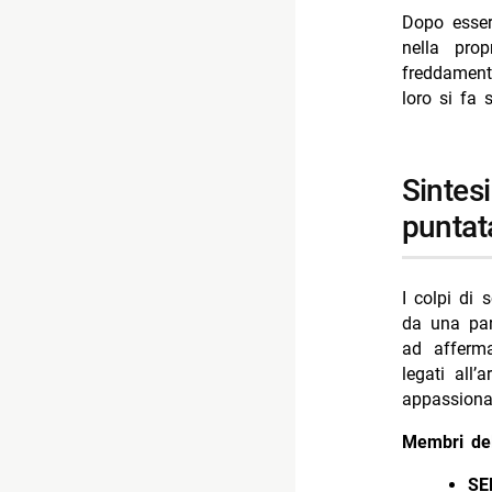
Dopo esser
nella pro
freddament
loro si fa 
sintesi degli sviluppi previsti nella prossima
puntat
I colpi di 
da una par
ad afferma
legati all’
appassiona
Membri del
SE