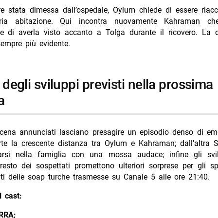
e stata dimessa dall’ospedale, Oylum chiede di essere ria
pria abitazione. Qui incontra nuovamente Kahraman ch
e di averla visto accanto a Tolga durante il ricovero. La d
sempre più evidente.
a
scena annunciati lasciano presagire un episodio denso di emo
te la crescente distanza tra Oylum e Kahraman; dall’altra S
rsi nella famiglia con una mossa audace; infine gli svil
arresto dei sospettati promettono ulteriori sorprese per gli sp
ti delle soap turche trasmesse su Canale 5 alle ore 21:40.
 cast:
RRA;