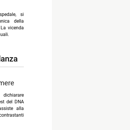
spedale, si
nica della
 La vicenda
uali.
idanza
amere
ichiarare
est del DNA
ssiste alla
ontrastanti