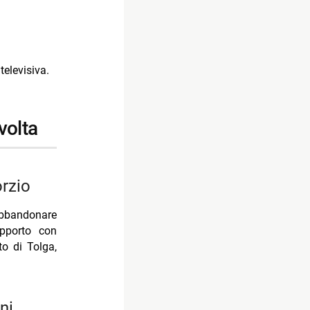
televisiva.
volta
orzio
 abbandonare
apporto con
to di Tolga,
ni