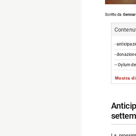
Scritto da
Gennar
Contenuti
- anticipaz
- donazione
-- Oylum de
-- Reazioni 
Mostra di
- la confes
-- Serra an
anticipazioni sulla puntata di tradimento del 12
-- Sospetti 
settem
- Kahraman
-- L’annunc
La prossim