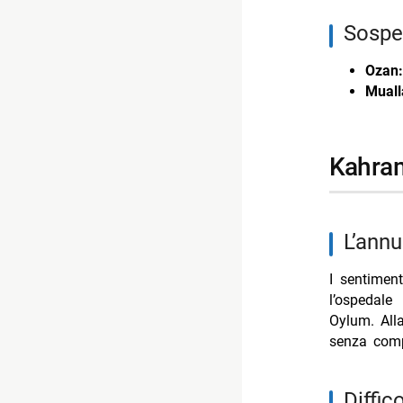
Sospe
Ozan:
Mualla
Kahra
L’ann
I sentiment
l’ospedale
Oylum. Alla
senza comp
Diffi