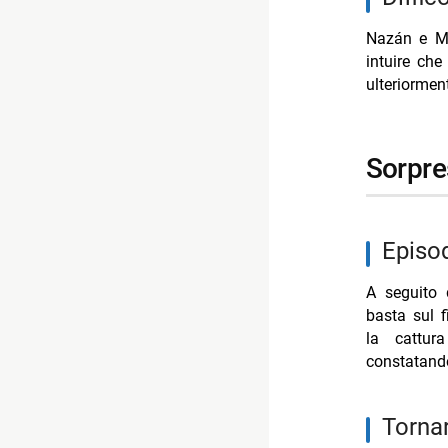
Nazán e M
intuire ch
ulteriorment
sorpr
Episo
A seguito 
basta sul 
la cattur
constatando
Torna