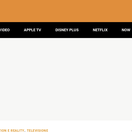
VIDEO
APPLE TV
DISNEY PLUS
NETFLIX
NOW
ION E REALITY
,
TELEVISIONE