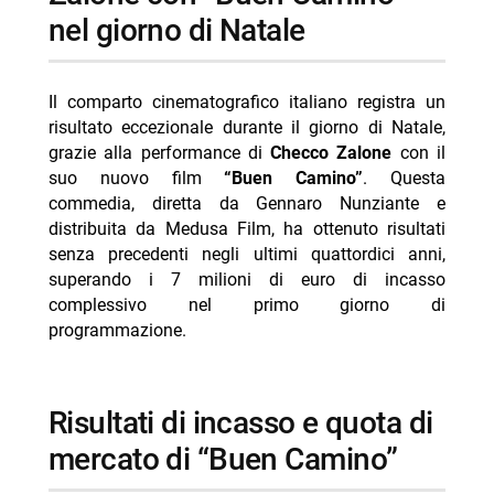
-- una vita di lusso e il desiderio di cambiamento
nel giorno di Natale
-- la scomparsa e il viaggio in spagna
-- il cammino di Santiago come ricerca di senso
Il comparto cinematografico italiano registra un
- partecipazioni e cast
risultato eccezionale durante il giorno di Natale,
grazie alla performance di
Checco Zalone
con il
-- Scopri di più da Jump the shark
suo nuovo film
“Buen Camino”
. Questa
-- RispondiAnnulla risposta
commedia, diretta da Gennaro Nunziante e
distribuita da Medusa Film, ha ottenuto risultati
- Tutto per la mia famiglia trama 9 agosto 2026
senza precedenti negli ultimi quattordici anni,
Canale 5
superando i 7 milioni di euro di incasso
- La Promessa puntata 9 agosto 2026 Lope Vera
complessivo nel primo giorno di
trama
programmazione.
- Programmi TV oggi domenica 9 agosto 2026
daytime
risultati di incasso e quota di
- La Belva stasera su Rai 4: trama e cast
mercato di “Buen Camino”
- Tutto per la mia famiglia trama 8 agosto 2026
Canale 5