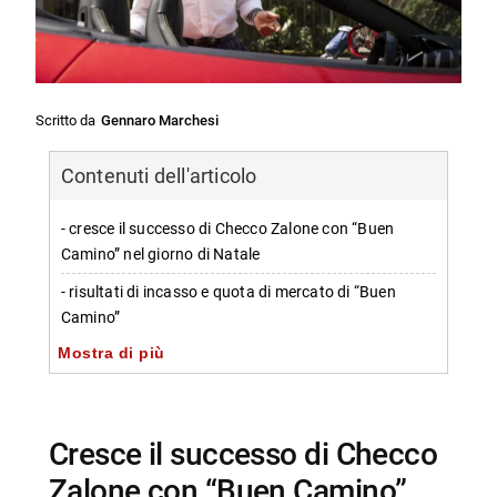
Scritto da
Gennaro Marchesi
Contenuti dell'articolo
- cresce il successo di Checco Zalone con “Buen
Camino” nel giorno di Natale
- risultati di incasso e quota di mercato di “Buen
Camino”
Mostra di più
-- dati del primo giorno di uscita
-- il record di Zalone e l’impatto sul mercato
-- il record personale di Checco Zalone
cresce il successo di Checco
- trama e ambientazione di “Buen Camino”
Zalone con “Buen Camino”