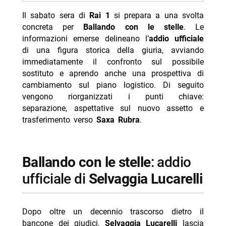
Il sabato sera di
Rai 1
si prepara a una svolta
- Ballando con le stelle cambia sede: trasferimento a
concreta per
Ballando con le stelle
. Le
Saxa Rubra
informazioni emerse delineano l’
addio ufficiale
-- Scopri di più da Jump the shark
di una figura storica della giuria, avviando
immediatamente il confronto sul possibile
-- RispondiAnnulla risposta
sostituto e aprendo anche una prospettiva di
- Filippo Bisciglia sogna un game show in studio
cambiamento sul piano logistico. Di seguito
vengono riorganizzati i punti chiave:
- Programmi TV sabato 8 agosto 2026 prima serata
separazione, aspettative sul nuovo assetto e
- Ascolti TV 4 agosto 2026 Far Away cresce più di
trasferimento verso
Saxa Rubra
.
tutti
- Ascolti TV 5 agosto 2026 Oppenheimer vince prima
serata
Ballando con le stelle
: addio
- Programmi TV oggi giovedì 6 agosto 2026 prima
ufficiale di
Selvaggia Lucarelli
serata
Dopo oltre un decennio trascorso dietro il
bancone dei giudici,
Selvaggia Lucarelli
lascia