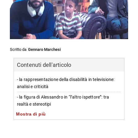
Scritto da
Gennaro Marchesi
Contenuti dell'articolo
- la rappresentazione della disabilità in televisione:
analisi e criticità
- la figura di Alessandro in “l’altro ispettore”: tra
realtà e stereotipi
Mostra di più
-- il ruolo del personaggio interpretato da cesare
bocci
- consolidare la rappresentazione della disabilità in tv