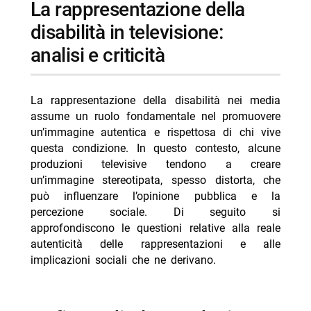
la rappresentazione della
-- l’importanza di offrire un’immagine realistica
disabilità in televisione:
- criticità nella rappresentazione culturale e scenica
analisi e criticità
-- limiti e caricature nelle fiction
- migliorare l’autenticità e la consapevolezza sociale
La rappresentazione della disabilità nei media
-- sfide e realtà quotidiana
assume un ruolo fondamentale nel promuovere
- il passo verso una narrazione autentica e rispettosa
un’immagine autentica e rispettosa di chi vive
questa condizione. In questo contesto, alcune
- personaggi, ospiti e membri del cast
produzioni televisive tendono a creare
-- Scopri di più da Jump the shark
un’immagine stereotipata, spesso distorta, che
può influenzare l’opinione pubblica e la
-- RispondiAnnulla risposta
percezione sociale. Di seguito si
- Filippo Bisciglia sogna un game show in studio
approfondiscono le questioni relative alla reale
autenticità delle rappresentazioni e alle
- Su Burcu Coskun chi è attrice di Racconto di una
implicazioni sociali che ne derivano.
notte
- Programmi TV sabato 8 agosto 2026 prima serata
- Far Away 6 agosto Zerrin sposa Demir Kaya tardi