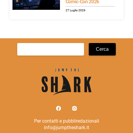
Comic-Con 2026
27 Luglio 2026
Ricerca
per:
Per contatti e pubbliredazionali
info@jumptheshark.it