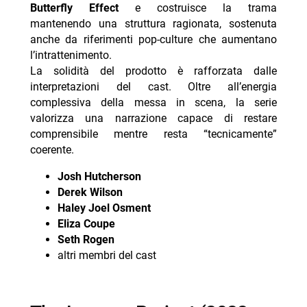
Butterfly Effect
e costruisce la trama
- ER Medici in prima linea: cosa fanno oggi i
mantenendo una struttura ragionata, sostenuta
protagonisti
anche da riferimenti pop-culture che aumentano
- Neuromancer: teaser e data d’uscita svelati al
l’intrattenimento.
Comic-Con 2026
La solidità del prodotto è rafforzata dalle
interpretazioni del cast. Oltre all’energia
complessiva della messa in scena, la serie
valorizza una narrazione capace di restare
comprensibile mentre resta “tecnicamente”
coerente.
Josh Hutcherson
Derek Wilson
Haley Joel Osment
Eliza Coupe
Seth Rogen
altri membri del cast