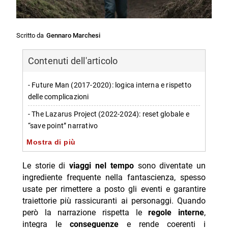
Scritto da
Gennaro Marchesi
Contenuti dell'articolo
- Future Man (2017-2020): logica interna e rispetto
delle complicazioni
- The Lazarus Project (2022-2024): reset globale e
“save point” narrativo
Mostra di più
- Undone (2019-2022): tempo non lineare e trauma
familiare
Le storie di
viaggi nel tempo
sono diventate un
- The Melancholy of Haruhi Suzumiya (2006-2009):
ingrediente frequente nella fantascienza, spesso
desiderio di trattenere il passato
usate per rimettere a posto gli eventi e garantire
traiettorie più rassicuranti ai personaggi. Quando
- Russian Doll (2019-2022): loop, autolesionismo e
però la narrazione rispetta le
regole interne
,
crescita personale
integra le
conseguenze
e rende coerenti i