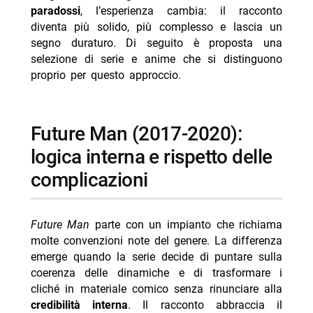
- 11.22.63 (2016): adattamento e identità autonoma
paradossi
, l’esperienza cambia: il racconto
diventa più solido, più complesso e lascia un
- Travelers (2016-2018): regole fisse e coscienza in
segno duraturo. Di seguito è proposta una
corpi ospitanti
selezione di serie e anime che si distinguono
- 12 Monkeys (2015-2018): reboot, loop chiuso e
proprio per questo approccio.
payoff pianificato
- Steins;Gate (2011): fisica, leggende urbane e
chiusura narrativa
Future Man (2017-2020):
- dark (2017-2020): determinismo, traumi e regole
logica interna e rispetto delle
mai aggirate
complicazioni
-- Scopri di più da Jump the shark
-- RispondiAnnulla risposta
Future Man
parte con un impianto che richiama
- Reacher 4 arriva su Prime Video il 12 agosto
molte convenzioni note del genere. La differenza
emerge quando la serie decide di puntare sulla
- Doc: Argentero lascia, quarta stagione ultima
coerenza delle dinamiche e di trasformare i
- Chad Powers 2: la seconda stagione dal 3
cliché in materiale comico senza rinunciare alla
settembre
credibilità interna
. Il racconto abbraccia il