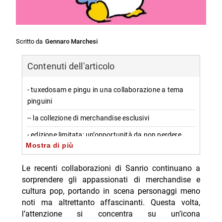
Scritto da
Gennaro Marchesi
Contenuti dell'articolo
- tuxedosam e pingu in una collaborazione a tema
pinguini
-- la collezione di merchandise esclusivi
- edizione limitata: un’opportunità da non perdere
Mostra di più
- disponibilità limitata alle sale giochi
Le recenti collaborazioni di Sanrio continuano a
-- Scopri di più da Jump the shark
sorprendere gli appassionati di merchandise e
-- RispondiAnnulla risposta
cultura pop, portando in scena personaggi meno
noti ma altrettanto affascinanti. Questa volta,
- Delitti del BarLume Il re dei giochi stasera su TV8
l’attenzione si concentra su un’icona
- Ascolti TV 6 agosto 2026: vince Battiti Live