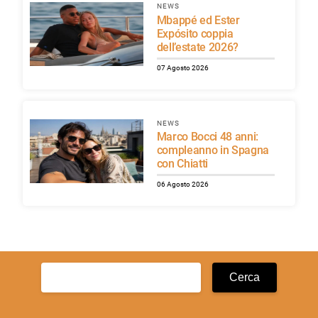
NEWS
Mbappé ed Ester
Expósito coppia
dell’estate 2026?
07 Agosto 2026
NEWS
Marco Bocci 48 anni:
compleanno in Spagna
con Chiatti
06 Agosto 2026
Ricerca
per: