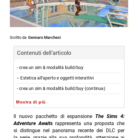
Scritto da
Gennaro Marchesi
Contenuti dell'articolo
- crea un sim & modalità build/buy
-- Estetica all’aperto e oggetti interattivi
- crea un sim & modalità build/buy (continua)
- il nuovo mondo di Gibbi Point
Mostra di più
-- Ambientazioni belle e piene di storia
Il nuovo pacchetto di espansione
The Sims 4:
- getaways & venue personalizzati
Adventure Awaits
rappresenta una proposta che
si distingue nel panorama recente dei DLC per
-- Un sistema dettagliato per chi ama l’autonomia
la serie, grazie alla sua profondità, attenzione ai