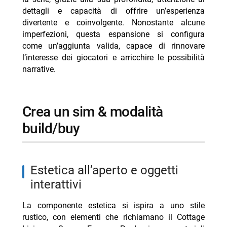
- nuove abilità & il potere dell’immaginazione
dettagli e capacità di offrire un’esperienza
divertente e coinvolgente. Nonostante alcune
-- Le Sim hanno più backstory che mai prima d’ora
imperfezioni, questa espansione si configura
-- l’immaginazione prende vita attraverso i nuovi
come un’aggiunta valida, capace di rinnovare
amici immaginari
l’interesse dei giocatori e arricchire le possibilità
- conclusioni sull’espansione adventure awaits
narrative.
-- potenzialità narrative senza limiti
-- Scopri di più da Jump the shark
crea un sim & modalità
-- RispondiAnnulla risposta
build/buy
- Gerry Scotti e Monica Setta: compleanni in Puglia
- Jennifer Aniston, gli amici preoccupati per Jim
Curtis
Estetica all’aperto e oggetti
interattivi
- Gaia su Elodie e Franceska: nessuno è etero al 100%
- Giacomo Vanzini 18 anni papà Carlo il mio idolo
La componente estetica si ispira a uno stile
rustico, con elementi che richiamano il Cottage
- Eleonora Daniele: la figlia Carlotta è il suo miracolo