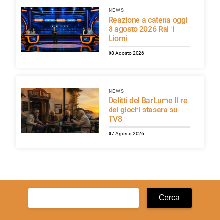
NEWS
Reazione a catena oggi
8 agosto 2026 Rai 1
Liorni
08 Agosto 2026
NEWS
Delitti del BarLume Il re
dei giochi stasera su
TV8
07 Agosto 2026
Ricerca
per: