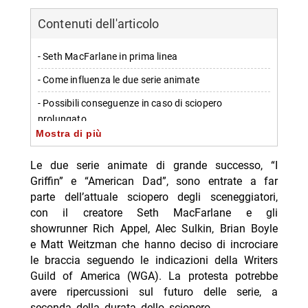
Contenuti dell'articolo
- Seth MacFarlane in prima linea
- Come influenza le due serie animate
- Possibili conseguenze in caso di sciopero
prolungato
Mostra di più
- Rimanete connessi per ulteriori aggiornamenti
Le due serie animate di grande successo, “I
-- Scopri di più da Jump the shark
Griffin” e “American Dad”, sono entrate a far
-- RispondiAnnulla risposta
parte dell’attuale sciopero degli sceneggiatori,
con il creatore Seth MacFarlane e gli
- Milan-Chelsea amichevole stasera Nove 21:30
showrunner Rich Appel, Alec Sulkin, Brian Boyle
differita
e Matt Weitzman che hanno deciso di incrociare
- Steven Basalari, sarà il pubblico a decidere se aprirà
le braccia seguendo le indicazioni della Writers
un’attività: il nuovo video TikTok
Guild of America (WGA). La protesta potrebbe
avere ripercussioni sul futuro delle serie, a
- Ascolti TV 7 agosto 2026 Tim Summer Hits batte
seconda della durata dello sciopero.
L’Erede