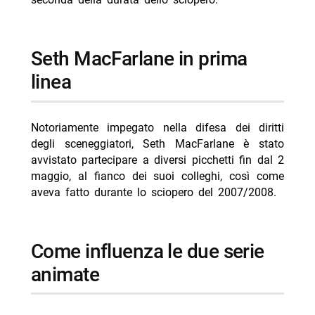
- Reazione a catena oggi 8 agosto 2026 Rai 1 Liorni
- Delitti del BarLume Il re dei giochi stasera su TV8
Seth MacFarlane in prima
linea
Notoriamente impegato nella difesa dei diritti
degli sceneggiatori, Seth MacFarlane è stato
avvistato partecipare a diversi picchetti fin dal 2
maggio, al fianco dei suoi colleghi, così come
aveva fatto durante lo sciopero del 2007/2008.
Come influenza le due serie
animate