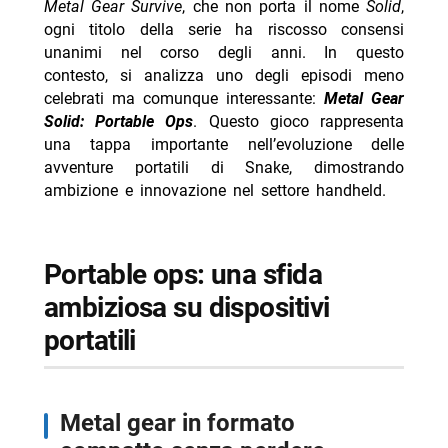
Metal Gear Survive
, che non porta il nome
Solid
,
ogni titolo della serie ha riscosso consensi
-- RispondiAnnulla risposta
unanimi nel corso degli anni. In questo
- Gerry Scotti e Monica Setta: compleanni in Puglia
contesto, si analizza uno degli episodi meno
celebrati ma comunque interessante:
- Jennifer Aniston, gli amici preoccupati per Jim
Metal Gear
Solid: Portable Ops
Curtis
. Questo gioco rappresenta
una tappa importante nell’evoluzione delle
- Gaia su Elodie e Franceska: nessuno è etero al 100%
avventure portatili di Snake, dimostrando
- Giacomo Vanzini 18 anni papà Carlo il mio idolo
ambizione e innovazione nel settore handheld.
- Eleonora Daniele: la figlia Carlotta è il suo miracolo
portable ops: una sfida
ambiziosa su dispositivi
portatili
metal gear in formato