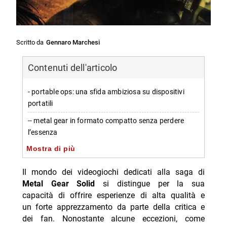
Scritto da
Gennaro Marchesi
Contenuti dell'articolo
- portable ops: una sfida ambiziosa su dispositivi
portatili
-- metal gear in formato compatto senza perdere
l’essenza
Mostra di più
-- ideale per sessioni brevi e intuitive
- Portable Ops non è indispensabile ma rimane
Il mondo dei videogiochi dedicati alla saga di
divertente
Metal Gear Solid
si distingue per la sua
capacità di offrire esperienze di alta qualità e
-- Cosa rende ancora interessante questa produzione
un forte apprezzamento da parte della critica e
portatile?
dei fan. Nonostante alcune eccezioni, come
-- Scopri di più da Jump the shark