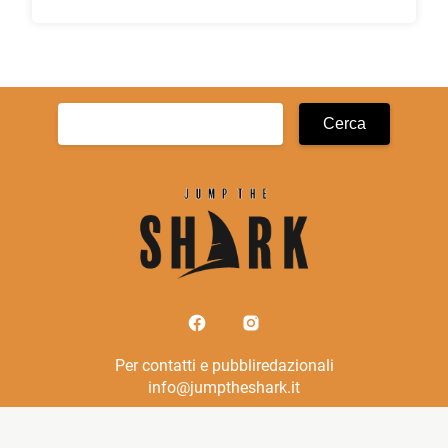
Ricerca
per:
Per contatti e pubbliredazionali
info@jumptheshark.it