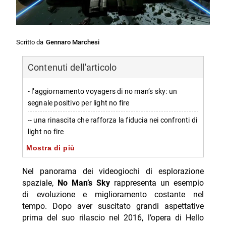
Scritto da
Gennaro Marchesi
Contenuti dell'articolo
- l’aggiornamento voyagers di no man’s sky: un
segnale positivo per light no fire
-- una rinascita che rafforza la fiducia nei confronti di
light no fire
Mostra di più
- hello games ha maturato importanti insegnamenti
da no man’s sky
Nel panorama dei videogiochi di esplorazione
-- perché la fiducia nel futuro titolo è fondata sulla
spaziale,
No Man’s Sky
rappresenta un esempio
crescita passata
di evoluzione e miglioramento costante nel
tempo. Dopo aver suscitato grandi aspettative
- un futuro promettente per light no fire grazie alle
prima del suo rilascio nel 2016, l’opera di Hello
esperienze passate