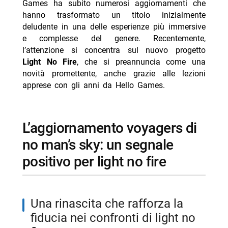
Games ha subito numerosi aggiornamenti che
-- Scopri di più da Jump the shark
hanno trasformato un titolo inizialmente
deludente in una delle esperienze più immersive
-- RispondiAnnulla risposta
e complesse del genere. Recentemente,
- Ascolti TV 6 agosto 2026: vince Battiti Live
l’attenzione si concentra sul nuovo progetto
Light No Fire
- Un’estate ai Caraibi stasera su Rete 4: trama e cast
, che si preannuncia come una
novità promettente, anche grazie alle lezioni
- Mbappé ed Ester Expósito coppia dell’estate 2026?
apprese con gli anni da Hello Games.
- Marco Bocci 48 anni: compleanno in Spagna con
Chiatti
l’aggiornamento voyagers di
- Cecilia Rodriguez incinta? Moser scatena i rumors
no man’s sky: un segnale
positivo per light no fire
una rinascita che rafforza la
fiducia nei confronti di light no