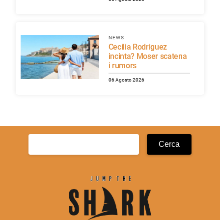
NEWS
Cecilia Rodriguez
incinta? Moser scatena
i rumors
06 Agosto 2026
Ricerca
per: