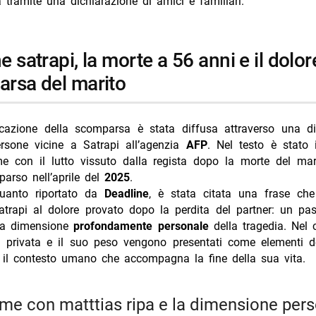
tramite una dichiarazione di amici e familiari.
i più da Jump the shark
Annulla risposta
cci 48 anni: compleanno in Spagna con Chiatti
odriguez incinta? Moser scatena i rumors
rsa del marito
 Grazioso, brioche e fama dopo Temptation
eotta in vacanza a Villa Musa sul Lago di Como
azione della scomparsa è stata diffusa attraverso una di
iondino moglie Eva Nestori: chi è
rsone vicine a Satrapi all’agenzia
AFP
. Nel testo è stato 
me con il lutto vissuto dalla regista dopo la morte del ma
parso nell’aprile del
2025
.
uanto riportato da
Deadline
, è stata citata una frase che
atrapi al dolore provato dopo la perdita del partner: un pa
 la dimensione
profondamente personale
della tragedia. Nel 
za privata e il suo peso vengono presentati come elementi de
o il contesto umano che accompagna la fine della sua vita.