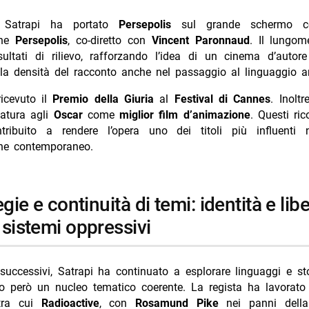
Satrapi ha portato
Persepolis
sul grande schermo co
one
Persepolis
, co-diretto con
Vincent Paronnaud
. Il lungom
isultati di rilievo, rafforzando l’idea di un cinema d’autor
la densità del racconto anche nel passaggio al linguaggio a
ricevuto il
Premio della Giuria
al
Festival di Cannes
. Inoltr
atura agli
Oscar
come
miglior film d’animazione
. Questi ri
ribuito a rendere l’opera uno dei titoli più influenti
ne contemporaneo.
 sistemi oppressivi
successivi, Satrapi ha continuato a esplorare linguaggi e sto
 però un nucleo tematico coerente. La regista ha lavorato 
 tra cui
Radioactive
, con
Rosamund Pike
nei panni della