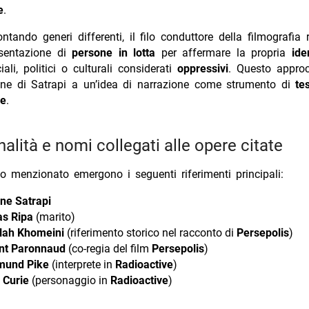
e
.
ntando generi differenti, il filo conduttore della filmografia 
esentazione di
persone in lotta
per affermare la propria
ide
iali, politici o culturali considerati
oppressivi
. Questo approc
one di Satrapi a un’idea di narrazione come strumento di
te
ne
.
nalità e nomi collegati alle opere citate
o menzionato emergono i seguenti riferimenti principali:
ne Satrapi
as Ripa
(marito)
lah Khomeini
(riferimento storico nel racconto di
Persepolis
)
nt Paronnaud
(co-regia del film
Persepolis
)
mund Pike
(interprete in
Radioactive
)
 Curie
(personaggio in
Radioactive
)