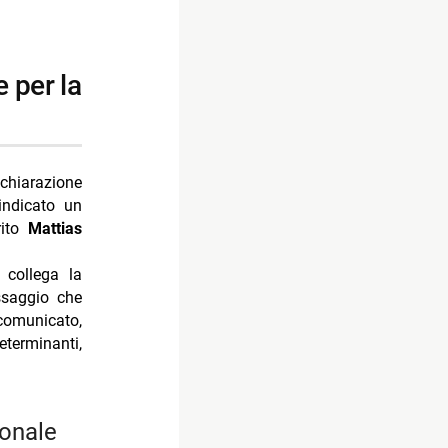
chiarazione
indicato un
rito
Mattias
 collega la
ssaggio che
comunicato,
terminanti,