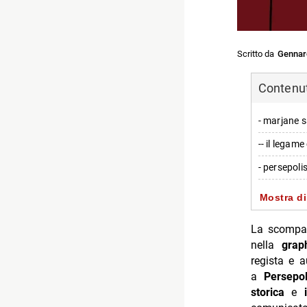
Scritto da
Gennar
Contenuti
- marjane s
-- il legam
- persepolis
-- la formaz
Mostra di
- dal fumet
La scompa
- altre regi
nella
grap
regista e a
-- personali
a
Persepol
- un’eredità
storica
e