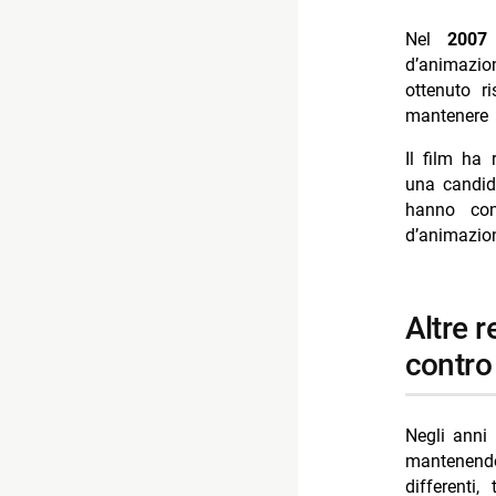
Nel
2007
d’animazi
ottenuto r
mantenere 
Il film ha 
una candid
hanno cont
d’animazio
altre regie e continuità di temi: identità e libertà
contro
Negli anni 
mantenendo
differenti,