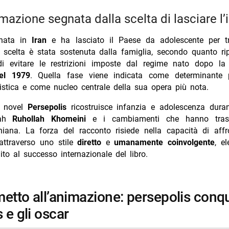
rmazione segnata dalla scelta di lasciare l’
 nata in
Iran
e ha lasciato il Paese da adolescente per tra
 scelta è stata sostenuta dalla famiglia, secondo quanto ri
o di evitare le restrizioni imposte dal regime nato dopo l
del 1979
. Quella fase viene indicata come determinante 
tistica e come nucleo centrale della sua opera più nota.
c novel
Persepolis
ricostruisce infanzia e adolescenza duran
llah
Ruhollah Khomeini
e i cambiamenti che hanno tras
aniana. La forza del racconto risiede nella capacità di affr
attraverso uno stile
diretto
e
umanamente coinvolgente
, e
ito al successo internazionale del libro.
 e gli oscar