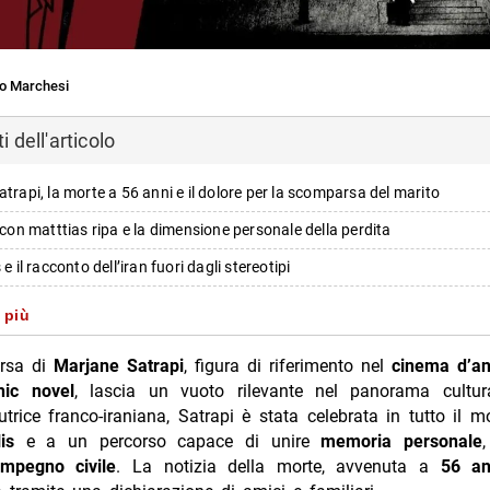
o Marchesi
 dell'articolo
atrapi, la morte a 56 anni e il dolore per la scomparsa del marito
e con matttias ripa e la dimensione personale della perdita
 e il racconto dell’iran fuori dagli stereotipi
ione segnata dalla scelta di lasciare l’iran
 più
to all’animazione: persepolis conquista cannes e gli oscar
rsa di
Marjane Satrapi
, figura di riferimento nel
cinema d’a
e e continuità di temi: identità e libertà contro sistemi oppressivi
hic novel
, lascia un vuoto rilevante nel panorama cultural
utrice franco-iraniana, Satrapi è stata celebrata in tutto il 
tà e nomi collegati alle opere citate
is
e a un percorso capace di unire
memoria personale
 attuale tra libertà, diritti e memoria storica
impegno civile
. La notizia della morte, avvenuta a
56 an