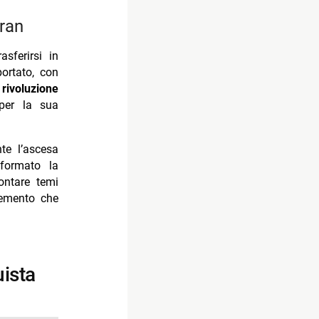
iran
sferirsi in
portato, con
a
rivoluzione
per la sua
te l’ascesa
formato la
ontare temi
lemento che