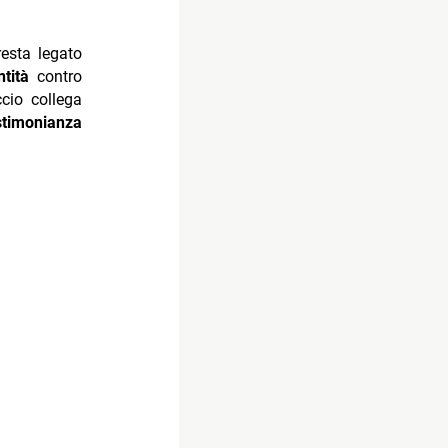
resta legato
ntità
contro
cio collega
stimonianza