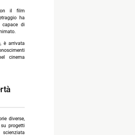
n il film
etraggio ha
e capace di
nimato.
e, è arrivata
conoscimenti
 nel cinema
rie diverse,
su progetti
 scienziata