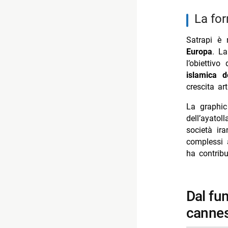
la fo
Satrapi è
Europa
. La
l’obiettiv
islamica 
crescita ar
La graphi
dell’ayato
società ir
complessi 
ha contribu
dal fumetto all’animazione: persepolis conquista
cannes