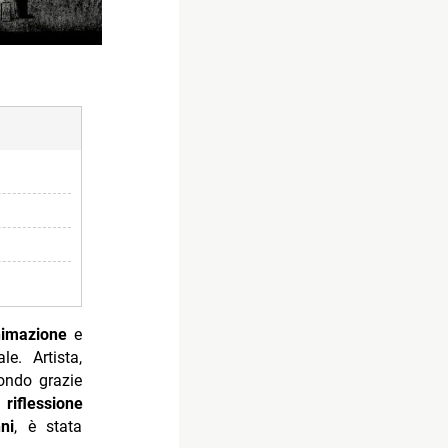
nimazione
e
e. Artista,
mondo grazie
,
riflessione
ni
, è stata