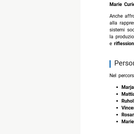
Marie Curi
Anche affro
alla rappr
sistemi soc
la produzi
e
riflessio
perso
Nel percors
Marja
Matti
Ruhol
Vince
Rosa
Marie