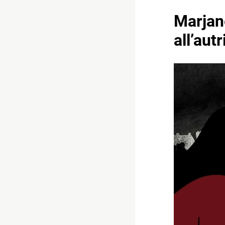
Marjane
all’aut