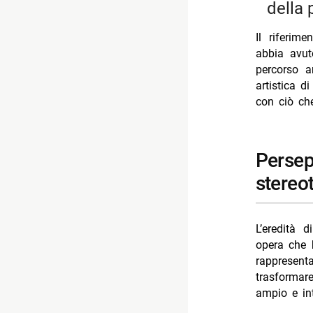
della 
Il riferim
abbia avut
percorso a
artistica d
con ciò che
persepolis e il racconto dell’iran fuori dagli
stereot
L’eredità 
opera che h
rappresent
trasformar
ampio e int