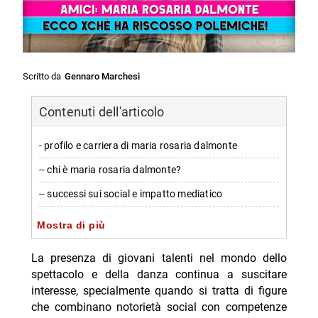
Scritto da
Gennaro Marchesi
Contenuti dell'articolo
- profilo e carriera di maria rosaria dalmonte
-- chi è maria rosaria dalmonte?
-- successi sui social e impatto mediatico
- vita privata e riservatezza
Mostra di più
-- mistero sulla sfera personale
La presenza di giovani talenti nel mondo dello
- reazioni del pubblico e prospettive future
spettacolo e della danza continua a suscitare
interesse, specialmente quando si tratta di figure
-- personaggi coinvolti nell’edizione attuale
che combinano notorietà social con competenze
-- Scopri di più da Jump the shark