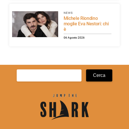
NEWS
Michele Riondino
moglie Eva Nestori: chi
è
06 Agosto 2026
Ricerca
per: