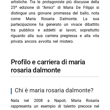
artistiche. Tra le protagoniste più discusse della
25ª edizione di “Amici” di Maria De Filippi si
-- RispondiAnnulla risposta
distingue una giovane promessa del ballo, nota
- Marco Bocci 48 anni: compleanno in Spagna con
come Maria Rosaria Dalmonte. La sua
Chiatti
partecipazione ha generato un vivace dibattito
- Cecilia Rodriguez incinta? Moser scatena i rumors
tra pubblico e addetti ai lavori, soprattutto
riguardo alla sua carriera pregressa e alla vita
- Giovanni Grazioso, brioche e fama dopo Temptation
privata ancora avvolta nel mistero.
- Diletta Leotta in vacanza a Villa Musa sul Lago di
Como
profilo e carriera di maria
- Michele Riondino moglie Eva Nestori: chi è
rosaria dalmonte
chi è maria rosaria dalmonte?
Nata nel 2008 a Napoli, Maria Rosaria
rappresenta un esempio di talento precoce nel