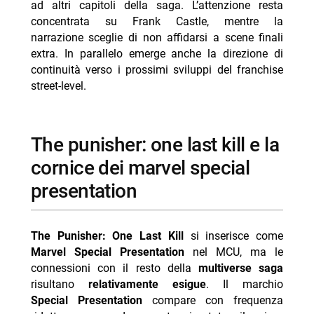
ad altri capitoli della saga. L’attenzione resta
- the punisher: one last kill al centro di frank castle
concentrata su Frank Castle, mentre la
narrazione sceglie di non affidarsi a scene finali
-- nessuna roadmap definita per nuove special
extra. In parallelo emerge anche la direzione di
presentation
continuità verso i prossimi sviluppi del franchise
- cast di the punisher: one last kill
street-level.
-- Scopri di più da Jump the shark
-- RispondiAnnulla risposta
the punisher: one last kill e la
- Ascolti TV 6 agosto 2026: vince Battiti Live
cornice dei marvel special
- Un’estate ai Caraibi stasera su Rete 4: trama e cast
presentation
- Mbappé ed Ester Expósito coppia dell’estate 2026?
- Marco Bocci 48 anni: compleanno in Spagna con
The Punisher: One Last Kill
si inserisce come
Chiatti
Marvel Special Presentation
nel MCU, ma le
- Cecilia Rodriguez incinta? Moser scatena i rumors
connessioni con il resto della
multiverse saga
risultano
relativamente esigue
. Il marchio
Special Presentation
compare con frequenza