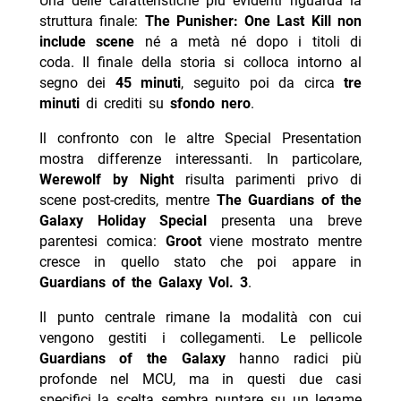
Una delle caratteristiche più evidenti riguarda la
struttura finale:
The Punisher: One Last Kill
non
include scene
né a metà né dopo i titoli di
coda. Il finale della storia si colloca intorno al
segno dei
45 minuti
, seguito poi da circa
tre
minuti
di crediti su
sfondo nero
.
Il confronto con le altre Special Presentation
mostra differenze interessanti. In particolare,
Werewolf by Night
risulta parimenti privo di
scene post-credits, mentre
The Guardians of the
Galaxy Holiday Special
presenta una breve
parentesi comica:
Groot
viene mostrato mentre
cresce in quello stato che poi appare in
Guardians of the Galaxy Vol. 3
.
Il punto centrale rimane la modalità con cui
vengono gestiti i collegamenti. Le pellicole
Guardians of the Galaxy
hanno radici più
profonde nel MCU, ma in questi due casi
specifici la scelta sembra puntare su un legame