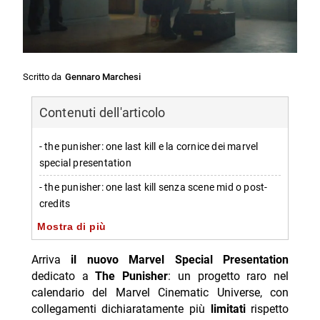
Scritto da
Gennaro Marchesi
Contenuti dell'articolo
- the punisher: one last kill e la cornice dei marvel
special presentation
- the punisher: one last kill senza scene mid o post-
credits
Mostra di più
- funzione delle scene nei film marvel e il caso di the
punisher
Arriva
il nuovo Marvel Special Presentation
- the punisher: one last kill e la continuità verso
dedicato a
The Punisher
: un progetto raro nel
spider-man: brand new day
calendario del Marvel Cinematic Universe, con
collegamenti dichiaratamente più
limitati
rispetto
-- street-level e nuovi collegamenti nel mcU