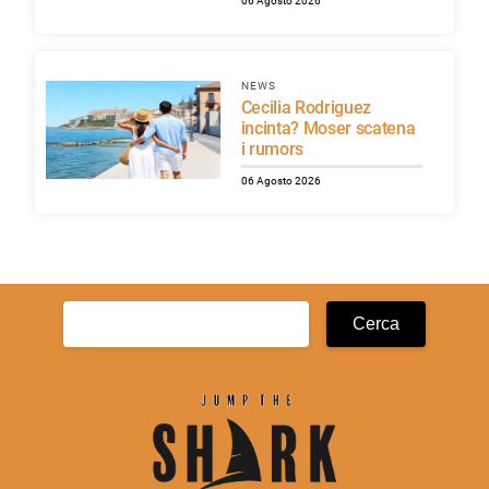
06 Agosto 2026
NEWS
Cecilia Rodriguez
incinta? Moser scatena
i rumors
06 Agosto 2026
Ricerca
per: