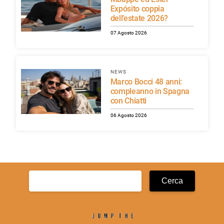
Expósito coppia
dell’estate 2026?
07 Agosto 2026
NEWS
Marco Bocci 48 anni:
compleanno in Spagna
con Chiatti
06 Agosto 2026
Ricerca
per: