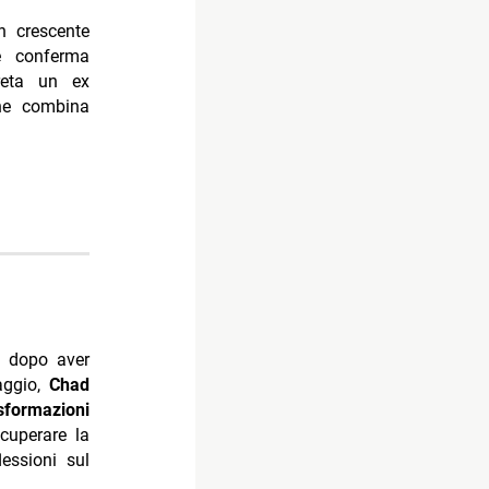
 crescente
e conferma
preta un ex
che combina
, dopo aver
aggio,
Chad
sformazioni
ecuperare la
essioni sul