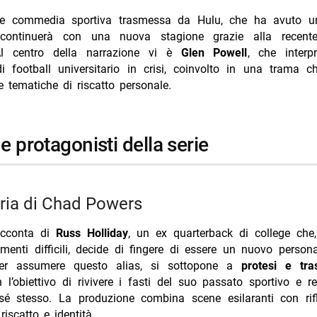
a catena oggi 8 agosto 2026 Rai 1 Liorni
re commedia sportiva trasmessa da Hulu, che ha avuto un
el BarLume Il re dei giochi stasera su TV8
 continuerà con una nuova stagione grazie alla recent
V 6 agosto 2026: vince Battiti Live
 Al centro della narrazione vi è
Glen Powell
, che inter
di football universitario in crisi, coinvolto in una trama 
 ai Caraibi stasera su Rete 4: trama e cast
 tematiche di riscatto personale.
 Ester Expósito coppia dell’estate 2026?
 e protagonisti della serie
oria di Chad Powers
acconta di
Russ Holliday
, un ex quarterback di college che
menti difficili, decide di fingere di essere un nuovo person
er assumere questo alias, si sottopone a
protesi e tra
n l’obiettivo di rivivere i fasti del suo passato sportivo e r
 sé stesso. La produzione combina scene esilaranti con rifl
riscatto e identità.