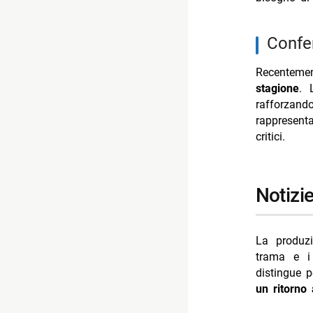
conf
Recenteme
stagione
. 
rafforzand
rappresenta
critici.
notiz
La produzi
trama e i
distingue 
un ritorno a