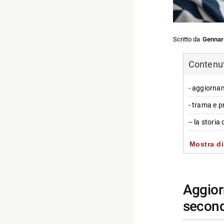
Scritto da
Gennar
Contenuti
- aggiorna
- trama e p
-- la stori
-- conferm
Mostra di
- notizie e
- personagg
aggiornamento sulla serie Hulu “Chad Powers”:
-- Scopri d
second
-- Rispondi