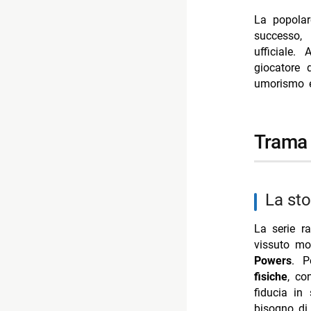
- Reazione 
La popola
- Delitti d
successo,
- Ascolti T
ufficiale.
giocatore 
- Un’estate
umorismo e
- Mbappé ed
trama
la st
La serie r
vissuto mo
Powers
. P
fisiche
, co
fiducia in
bisogno di 