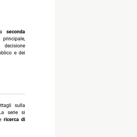
una
seconda
principale,
a decisione
bblico e dei
tagli sulla
a serie si
e
ricerca di