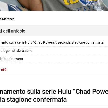
o Marchesi
 dell'articolo
mento sulla serie Hulu “Chad Powers”: seconda stagione confermata
rotagonisti della serie
a di Chad Powers
a della seconda stagione
 più
 aggiornamenti
i e membri del cast principali
i più da Jump the shark
a stagione confermata
Annulla risposta