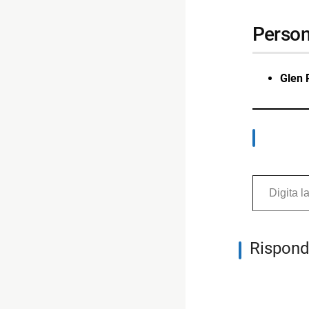
perso
Glen 
Digita la tua e-mail...
Rispond