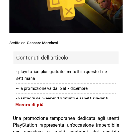
Scritto da
Gennaro Marchesi
Contenuti dell'articolo
- playstation plus gratuito per tutti in questo fine
settimana
-- la promozione va dal 6 al 7 dicembre
- vantaggi del weekend gratuito e aspetti rilevanti
Mostra di più
-- qual è la proposta per gli utenti durante il weekend
gratuito
Una promozione temporanea dedicata agli utenti
PlayStation rappresenta un’occasione imperdibile
- il futuro di playstation plus e le novità attese
per accedere a molti vantaggi del servizio