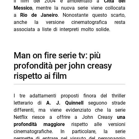
il film del 2004 è ambientato a
Città del
Messico
, mentre la nuova serie viene collocata
a
Rio de Janeiro
. Nonostante questo scarto,
anche la versione cinematografica resta
associata a liste di interpreti molto solide.
man on fire serie tv: più
profondità per john creasy
rispetto ai film
I tre adattamenti proposti finora del thriller
letterario di
A. J. Quinnell
seguono strade
differenti, ma viene evidenziato che la serie
Netflix riesce a offrire a John Creasy
una
profondità maggiore
rispetto alle versioni
cinematografiche. In particolare, la serie
permette di entrare nel vissuto del personaggio