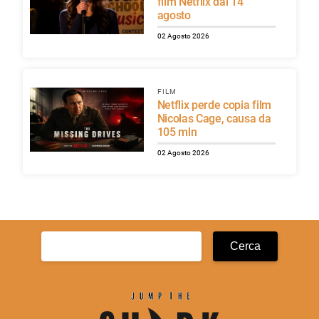
film Netflix dal 14
agosto
02 Agosto 2026
FILM
Netflix perde copia film
Nicolas Cage, causa da
105 mln
02 Agosto 2026
Ricerca
per: