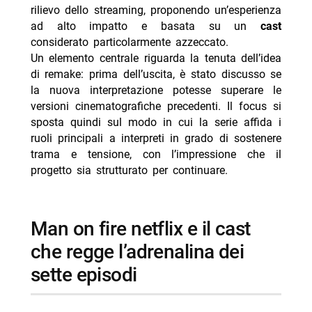
rispetto ai film
rilievo dello streaming, proponendo un’esperienza
ad alto impatto e basata su un
cast
-- Scopri di più da Jump the shark
considerato particolarmente azzeccato.
-- RispondiAnnulla risposta
Un elemento centrale riguarda la tenuta dell’idea
di remake: prima dell’uscita, è stato discusso se
- Outer Banks 5 stagione finale dal 20 agosto Netflix
la nuova interpretazione potesse superare le
- J. Edgar dal 13 agosto su Netflix: biopic Eastwood
versioni cinematografiche precedenti. Il focus si
- The Last House dal 7 agosto su Netflix: trama e
sposta quindi sul modo in cui la serie affida i
cast
ruoli principali a interpreti in grado di sostenere
trama e tensione, con l’impressione che il
- Don’t Say Good Luck: il film Netflix dal 14 agosto
progetto sia strutturato per continuare.
- Netflix perde copia film Nicolas Cage, causa da 105
mln
man on fire netflix e il cast
che regge l’adrenalina dei
sette episodi