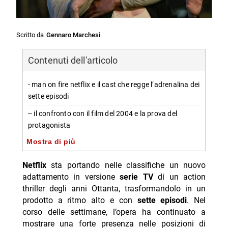
Scritto da
Gennaro Marchesi
Contenuti dell'articolo
- man on fire netflix e il cast che regge l’adrenalina dei
sette episodi
-- il confronto con il film del 2004 e la prova del
protagonista
Mostra di più
- man on fire cast netflix: interpreti di esperienza e
nuove energie
Netflix
sta portando nelle classifiche un nuovo
- versione cinematografica 2004: un cast di livello e
adattamento in versione
serie TV
di un action
nomi già riconoscibili
thriller degli anni Ottanta, trasformandolo in un
prodotto a ritmo alto e con
sette episodi
. Nel
-- i principali interpreti della pellicola del 2004
corso delle settimane, l’opera ha continuato a
- man on fire serie tv: più profondità per john creasy
mostrare una forte presenza nelle posizioni di