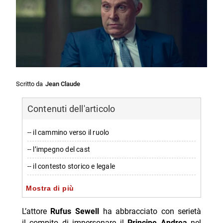
Scritto da
Jean Claude
Contenuti dell'articolo
-- il cammino verso il ruolo
-- l’impegno del cast
-- il contesto storico e legale
-- progetti correlati e diffusione
Mostra di più
-- Scopri di più da Jump the shark
L’attore
Rufus Sewell
ha abbracciato con serietà
-- RispondiAnnulla risposta
il compito di impersonare il
Principe Andrea
nel