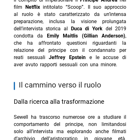
film
Netflix
intitolato “Scoop”. Il suo approccio
- Outer Banks 5 stagione finale dal 20 agosto Netflix
al ruolo è stato caratterizzato da un’intensa
- J. Edgar dal 13 agosto su Netflix: biopic Eastwood
preparazione, inclusa la visione prolungata
dell’intervista storica al
- The Last House dal 7 agosto su Netflix: trama e
Duca di York
del 2019
condotta da
cast
Emily Maitlis (Gillian Anderson)
,
che ha affrontato questioni riguardanti la
- Don’t Say Good Luck: il film Netflix dal 14 agosto
relazione del principe con il condannato per
- Netflix perde copia film Nicolas Cage, causa da 105
reati sessuali
Jeffrey Epstein
e le accuse di
mln
aver avuto rapporti sessuali con una minore.
il cammino verso il ruolo
dalla ricerca alla trasformazione
Sewell ha trascorso numerose ore a studiare il
comportamento del principe, non limitandosi
solo all’intervista ma esplorando anche filmati
d’archivio dell’aristocratico in giovane età.