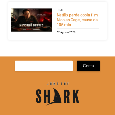
FILM
Netflix perde copia film
Nicolas Cage, causa da
105 mln
02 Agosto 2026
Ricerca
per: