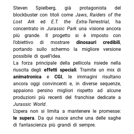
- Sapore di mare stasera su Rete 4 trama e cast
Steven Spielberg, già protagonista del
blockbuster con titoli come
Jaws
,
Raiders of the
- Venezia 2026: Dio ride di Veronesi chiude la Mostra
Lost Ark
ed
E.T. the Extra-Terrestrial
, ha
- Brado stasera su Rai Movie: trama e cast
concentrato in
Jurassic Park
una visione ancora
più grande. Il progetto si è imposto con
l’obiettivo di mostrare
dinosauri credibili
,
portando sullo schermo la migliore versione
possibile di quell’idea.
La forza principale della pellicola risiede nella
riuscita degli
effetti speciali
. Tramite un mix di
animatronica
e
CGI
, le immagini risultano
ancora oggi convincenti e, in diverse sequenze,
appaiono persino migliori rispetto ad alcune
produzioni più recenti del franchise dedicate a
Jurassic World
.
L’opera non si limita a mantenere le promesse:
le supera
. Da qui nasce anche una delle saghe
di fantascienza più grandi di sempre.