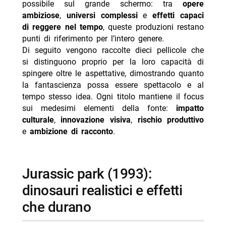
possibile sul grande schermo: tra
opere
adattabile”
ambiziose
,
universi complessi
e
effetti capaci
- the avengers (2012): il primo grande crossover che
di reggere nel tempo
, queste produzioni restano
ha cambiato le attese
punti di riferimento per l’intero genere.
Di seguito vengono raccolte dieci pellicole che
- megalopolis (2024): ambizione estrema tra
si distinguono proprio per la loro capacità di
creatività e insuccesso
spingere oltre le aspettative, dimostrando quanto
- avatar (2009): un nuovo punto di riferimento per gli
la fantascienza possa essere spettacolo e al
effetti
tempo stesso idea. Ogni titolo mantiene il focus
sui medesimi elementi della fonte:
- star wars (1977): fantascienza resa credibile e
impatto
culturale
alimentata dagli effetti
,
innovazione visiva
,
rischio produttivo
e
ambizione di racconto
.
- dune (2021): ambizione enorme e mondo costruito
per sembrare vissuto
-- Scopri di più da Jump the shark
jurassic park (1993):
-- RispondiAnnulla risposta
dinosauri realistici e effetti
- Il socio stasera su Iris: trama e cast Tom Cruise
che durano
- Cani sciolti stasera su TV8 trama cast Denzel