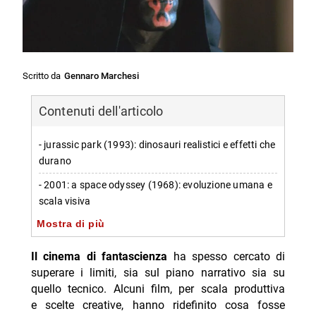
Scritto da
Gennaro Marchesi
Contenuti dell'articolo
- jurassic park (1993): dinosauri realistici e effetti che
durano
- 2001: a space odyssey (1968): evoluzione umana e
scala visiva
Mostra di più
- blade runner 2049 (2017): ambizione ritrovata dopo
35 anni
Il cinema di fantascienza
ha spesso cercato di
- star wars: episode i – the phantom menace (1999):
superare i limiti, sia sul piano narrativo sia su
grande progetto dietro un’accoglienza deludente
quello tecnico. Alcuni film, per scala produttiva
e scelte creative, hanno ridefinito cosa fosse
- cloud atlas (2012): adattare un romanzo “non