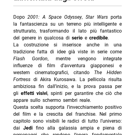
Dopo
2001: A Space Odyssey
,
Star Wars
porta
la fantascienza su un terreno più intelligente e
strutturato, trasformando il lato più fantastico
del genere in qualcosa di
serio
e
credibile
.
La costruzione si inserisce anche in una
tradizione fatta di idee già viste in serie come
Flash Gordon
, mentre vengono integrate
influenze di film d’avventura giapponesi e
western cinematografici, citando
The Hidden
Fortress
di Akira Kurosawa. La pellicola risulta
ambiziosa fin dall’inizio, e la prova passa per
gli
effetti visivi
, spinti per garantire che ciò che
appare sullo schermo sembri reale.
Questa scelta supporta l’invecchiamento positivo
del film e la crescita del franchise. Nel primo
capitolo sono visibili le radici di tutto l’universo:
dai
Jedi
fino alla galassia ampia e piena di
personaggi che rendono l’opera fondamentale