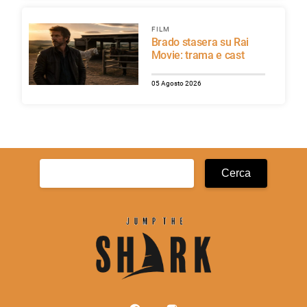
FILM
Brado stasera su Rai
Movie: trama e cast
05 Agosto 2026
Ricerca
per: