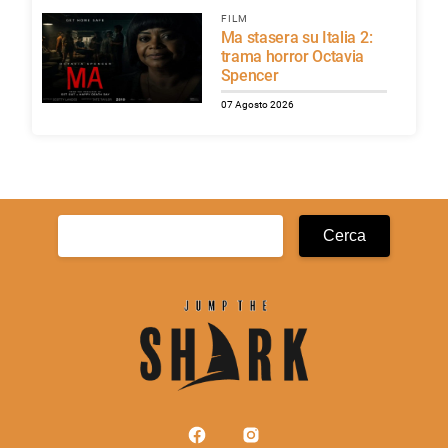
FILM
Ma stasera su Italia 2:
trama horror Octavia
Spencer
07 Agosto 2026
Ricerca
per: