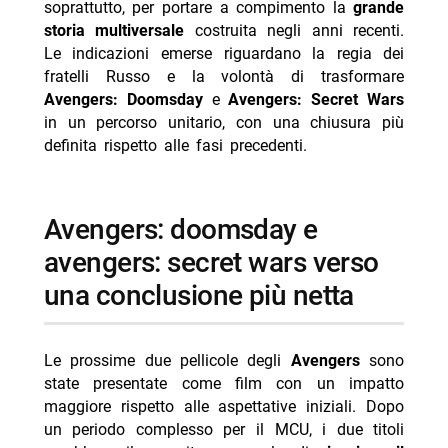
soprattutto, per portare a compimento la
grande
stanchezza
storia multiversale
costruita negli anni recenti.
- avengers: doomsday al posto di the kang dynasty e
Le indicazioni emerse riguardano la regia dei
il focus su victor von doom
fratelli Russo e la volontà di trasformare
Avengers: Doomsday
e
Avengers: Secret Wars
- un finale più netto: obiettivo di conclusione della
in un percorso unitario, con una chiusura più
multiverse saga
definita rispetto alle fasi precedenti.
- continuità del mcu e riferimenti alla timeline dei
russo
- uscite e fasi di produzione di avengers: doomsday e
avengers: doomsday e
secret wars
avengers: secret wars verso
- cast e presenza di volti noti nei prossimi capitoli
una conclusione più netta
-- Scopri di più da Jump the shark
-- RispondiAnnulla risposta
Le prossime due pellicole degli
Avengers
sono
- Reazione a catena oggi 8 agosto 2026 Rai 1 Liorni
state presentate come film con un impatto
maggiore rispetto alle aspettative iniziali. Dopo
- Wolf Warrior stasera su Rai 4: trama e cast
un periodo complesso per il MCU, i due titoli
- Delitti del BarLume Il re dei giochi stasera su TV8