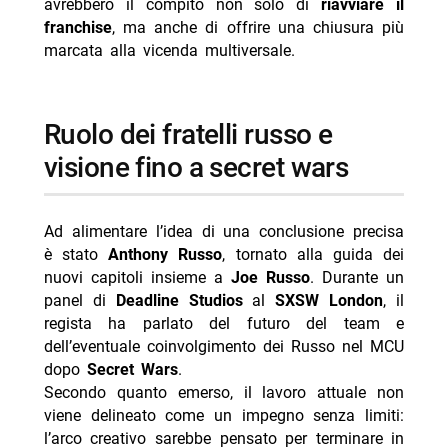
avrebbero il compito non solo di
riavviare il
franchise
, ma anche di offrire una chiusura più
- Ricchi, ricchissimi… in mutande stasera su Cine34
marcata alla vicenda multiversale.
- Ma stasera su Italia 2: trama horror Octavia
Spencer
ruolo dei fratelli russo e
visione fino a secret wars
Ad alimentare l’idea di una conclusione precisa
è stato
Anthony Russo
, tornato alla guida dei
nuovi capitoli insieme a
Joe Russo
. Durante un
panel di
Deadline Studios
al
SXSW London
, il
regista ha parlato del futuro del team e
dell’eventuale coinvolgimento dei Russo nel MCU
dopo
Secret Wars
.
Secondo quanto emerso, il lavoro attuale non
viene delineato come un impegno senza limiti:
l’arco creativo sarebbe pensato per terminare in