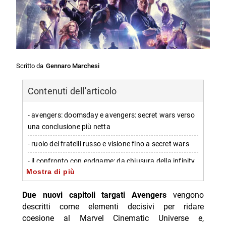
Scritto da
Gennaro Marchesi
Contenuti dell'articolo
- avengers: doomsday e avengers: secret wars verso
una conclusione più netta
- ruolo dei fratelli russo e visione fino a secret wars
- il confronto con endgame: da chiusura della infinity
Mostra di più
saga a chiusura emotiva
-- “espressione narrativa completa” come blocco
Due nuovi capitoli targati Avengers
vengono
unico
descritti come elementi decisivi per ridare
coesione al Marvel Cinematic Universe e,
- perché la scelta è centrale dopo i segnali di