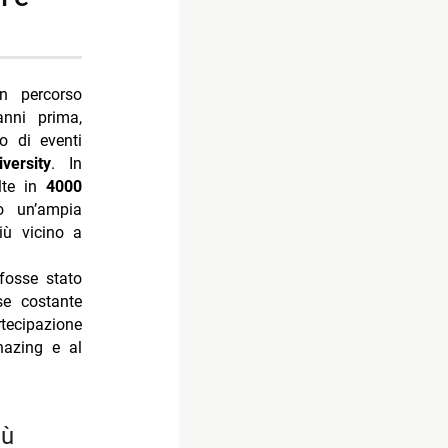
n percorso
anni prima,
o di eventi
versity
. In
olte in
4000
o un’ampia
iù vicino a
fosse stato
se costante
rtecipazione
hazing e al