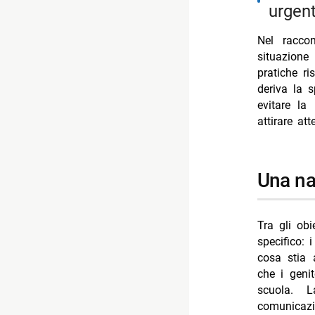
urgen
Nel racco
situazione
pratiche ri
deriva la 
evitare la
attirare at
una n
Tra gli obi
specifico: 
cosa stia a
che i genit
scuola. 
comunicazio