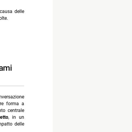
 causa delle
lte.
versazione
are forma a
to centrale
petto
, in un
mpatto delle