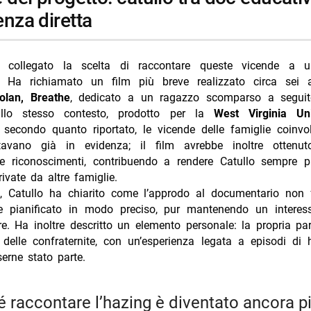
enza diretta
a collegato la scelta di raccontare queste vicende a u
. Ha richiamato un film più breve realizzato circa sei 
olan, Breathe
, dedicato a un ragazzo scomparso a seguit
 allo stesso contesto, prodotto per la
West Virginia Uni
, secondo quanto riportato, le vicende delle famiglie coinv
tavano già in evidenza; il film avrebbe inoltre ottenut
 e riconoscimenti, contribuendo a rendere Catullo sempre p
rivate da altre famiglie.
lo, Catullo ha chiarito come l’approdo al documentario non 
te pianificato in modo preciso, pur mantenendo un interes
re. Ha inoltre descritto un elemento personale: la propria pa
 delle confraternite, con un’esperienza legata a episodi di 
serne stato parte.