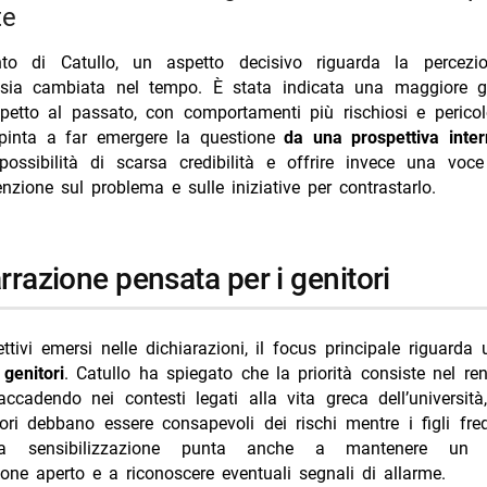
te
nto di Catullo, un aspetto decisivo riguarda la percezi
 sia cambiata nel tempo. È stata indicata una maggiore gr
spetto al passato, con comportamenti più rischiosi e perico
spinta a far emergere la questione
da una prospettiva inter
 possibilità di scarsa credibilità e offrire invece una voc
tenzione sul problema e sulle iniziative per contrastarlo.
arrazione pensata per i genitori
ettivi emersi nelle dichiarazioni, il focus principale riguarda
i
genitori
. Catullo ha spiegato che la priorità consiste nel re
ccadendo nei contesti legati alla vita greca dell’università
ori debbano essere consapevoli dei rischi mentre i figli fr
La sensibilizzazione punta anche a mantenere un 
ne aperto e a riconoscere eventuali segnali di allarme.