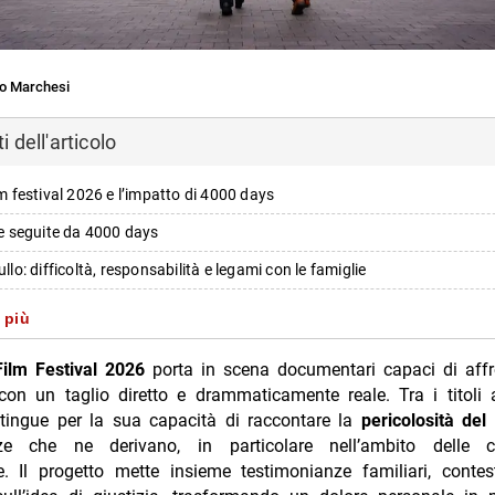
o Marchesi
 dell'articolo
ilm festival 2026 e l’impatto di 4000 days
lie seguite da 4000 days
ullo: difficoltà, responsabilità e legami con le famiglie
o diventa più gestibile man mano che cresce la familiarità
 più
el progetto: catullo tra doc educativi e esperienza diretta
Film Festival 2026
porta in scena documentari capaci di affr
accontare l’hazing è diventato ancora più urgente
on un taglio diretto e drammaticamente reale. Tra i titoli 
tingue per la sua capacità di raccontare la
pericolosità del
zione pensata per i genitori
e che ne derivano, in particolare nell’ambito delle co
e partecipazione nel caso oakes
ie. Il progetto mette insieme testimonianze familiari, conte