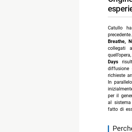
esperi
Catullo h
precedente
Breathe, N
collegati
quell’opera
Days
risul
diffusione
richieste ar
In paralle
inizialmen
per il gene
al sistema
fatto di es
perché raccontare l’hazing è diventato ancora più