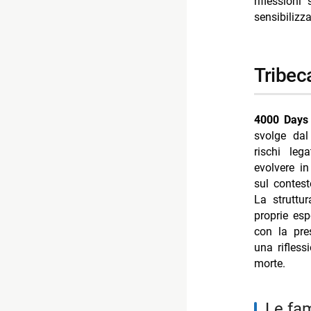
riflessioni
- le voci d
sensibilizz
-- oakes, b
-- le richie
tribe
- 4000 days
-- Scopri d
-- Rispondi
4000 Days
svolge da
- Giovanni
rischi leg
- Diletta L
evolvere in
sul contest
- Michele R
La struttu
- Ascolti T
proprie es
con la pres
- Ascolti 
una rifles
morte.
le fa