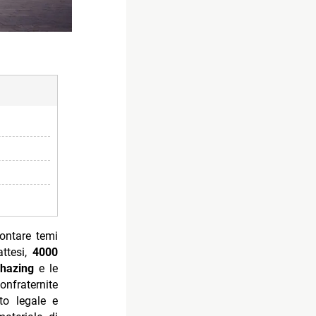
ontare temi
attesi,
4000
 hazing
e le
nfraternite
sto legale e