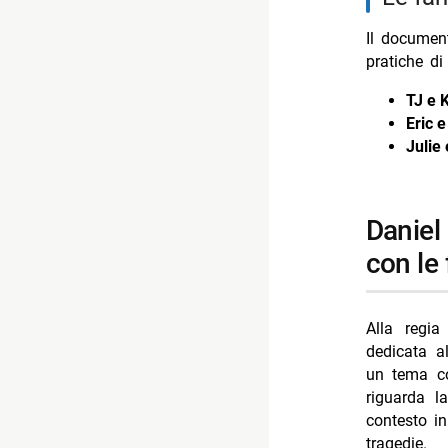
Il document
pratiche di
TJ e 
Eric 
Julie
daniel catullo: difficoltà, responsabilità e legami
con le 
Alla regi
dedicata a
un tema co
riguarda l
contesto in
tragedie.