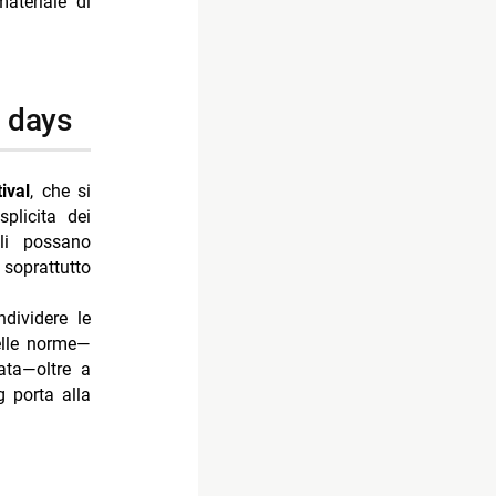
materiale di
0 days
ival
, che si
plicita dei
ali possano
 soprattutto
dividere le
elle norme—
tata—oltre a
g porta alla