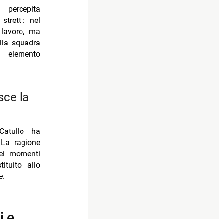
 percepita
tretti: nel
 lavoro, ma
ella squadra
elemento
 Catullo ha
 La ragione
quei momenti
tuito allo
e.