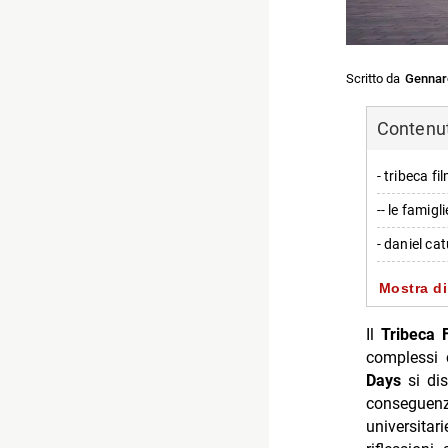
Scritto da
Gennar
Contenuti
- tribeca f
-- le famig
- daniel cat
-- il lavor
Mostra di
- origine d
Il
Tribeca 
-- perché r
complessi c
Days
si dis
- una narra
conseguenz
-- accordi 
universitar