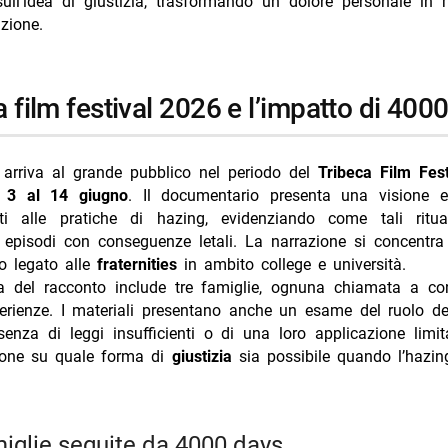
 sull’idea di giustizia, trasformando un dolore personale in 
ella famiglia: messaggi, speranze e richieste di azione
azione.
urch e de vercelly: personalità presenti
ste finali per lo spettatore
ca film festival 2026 e l’impatto di 400
 al tribeca: data della premiere mondiale
i più da Jump the shark
Annulla risposta
arriva al grande pubblico nel periodo del
Tribeca Film Fest
l
3 al 14 giugno
. Il documentario presenta una visione es
 Grazioso, brioche e fama dopo Temptation
ati alle pratiche di hazing, evidenziando come tali ritu
eotta in vacanza a Villa Musa sul Lago di Como
 episodi con conseguenze letali. La narrazione si concentra
o legato alle
fraternities
in ambito college e università.
iondino moglie Eva Nestori: chi è
ra del racconto include tre famiglie, ognuna chiamata a con
V 4 agosto 2026 Far Away cresce più di tutti
perienze. I materiali presentano anche un esame del ruolo d
enza di leggi insufficienti o di una loro applicazione limi
TV 5 agosto 2026 Oppenheimer vince prima serata
sione su quale forma di
giustizia
sia possibile quando l’hazin
miglie seguite da 4000 days