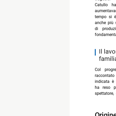
Catullo h
aumentavan
tempo si è
anche più s
di produ
fondamenta
il lavoro diventa più gestibile man mano che cresce la
famili
Col progre
raccontato
indicata è 
ha reso p
spettatore
origine del progetto: catullo tra doc educativi e