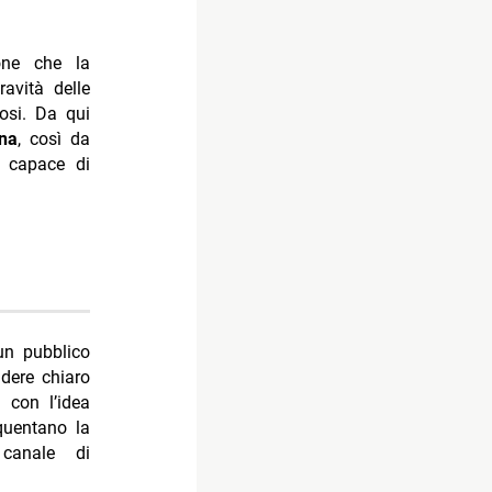
one che la
avità delle
losi. Da qui
na
, così da
e capace di
 un pubblico
ndere chiaro
, con l’idea
equentano la
canale di