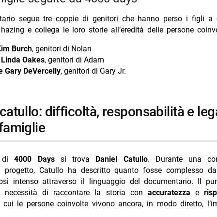
ario segue tre coppie di genitori che hanno perso i figli a
 hazing e collega le loro storie all’eredità delle persone coinvo
Kim Burch
, genitori di Nolan
e Linda Oakes
, genitori di Adam
 e Gary DeVercelly
, genitori di Gary Jr.
famiglie
a di
4000 Days
si trova
Daniel Catullo
. Durante una con
l progetto, Catullo ha descritto quanto fosse complesso d
sì intenso attraverso il linguaggio del documentario. Il pun
a necessità di raccontare la storia con
accuratezza
e
ris
 cui le persone coinvolte vivono ancora, in modo diretto, l’i