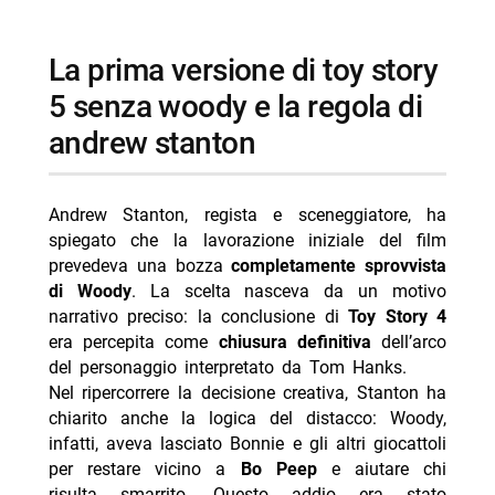
- Hollywood Homicide La7 Cinema 9 agosto trama
cast
la prima versione di toy story
- L’ultima missione stasera su Iris 9 agosto trama
cast
5 senza woody e la regola di
- Rovine stasera su Rai 4: trama e cast del film horror
andrew stanton
- Fantozzi stasera Cine34 9 agosto 2026 prima
serata
Andrew Stanton, regista e sceneggiatore, ha
- Gerry Scotti e Monica Setta: compleanni in Puglia
spiegato che la lavorazione iniziale del film
prevedeva una bozza
completamente sprovvista
di Woody
. La scelta nasceva da un motivo
narrativo preciso: la conclusione di
Toy Story 4
era percepita come
chiusura definitiva
dell’arco
del personaggio interpretato da Tom Hanks.
Nel ripercorrere la decisione creativa, Stanton ha
chiarito anche la logica del distacco: Woody,
infatti, aveva lasciato Bonnie e gli altri giocattoli
per restare vicino a
Bo Peep
e aiutare chi
risulta smarrito. Questo addio era stato