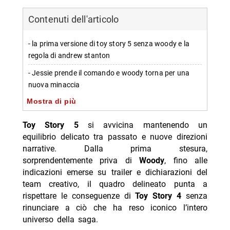
Contenuti dell'articolo
- la prima versione di toy story 5 senza woody e la
regola di andrew stanton
- Jessie prende il comando e woody torna per una
nuova minaccia
Mostra di più
-- reazione del pubblico tra primo teaser e secondo
trailer
Toy Story 5
si avvicina mantenendo un
-- Jessie più centrale e passato legato a emily
equilibrio delicato tra passato e nuove direzioni
narrative. Dalla prima stesura,
-- cast e nuovi doppiaggi: lilypad e smarty pants
sorprendentemente priva di
Woody
, fino alle
- toy story 5 come passaggio di testimone oltre
indicazioni emerse su trailer e dichiarazioni del
woody
team creativo, il quadro delineato punta a
rispettare le conseguenze di
Toy Story 4
senza
-- Scopri di più da Jump the shark
rinunciare a ciò che ha reso iconico l’intero
-- RispondiAnnulla risposta
universo della saga.