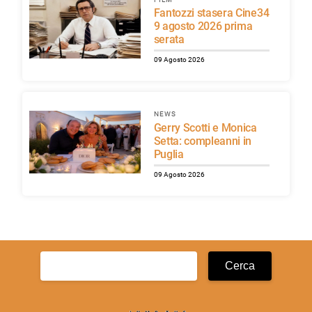
Fantozzi stasera Cine34
9 agosto 2026 prima
serata
09 Agosto 2026
NEWS
Gerry Scotti e Monica
Setta: compleanni in
Puglia
09 Agosto 2026
Ricerca
per: