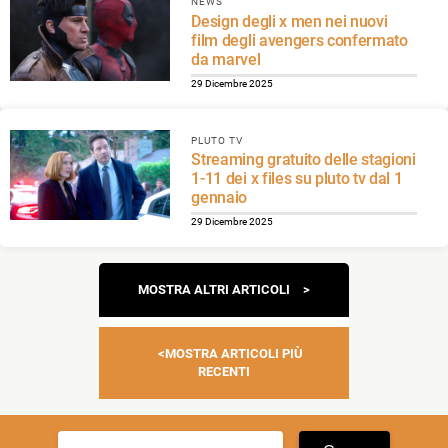
NEWS
Design degli x men nei nuovi
film degli avengers confermato
da marvel
29 Dicembre 2025
PLUTO TV
Streaming gratuito delle stagioni
1-11 dei x files su pluto tv dal 1
gennaio
29 Dicembre 2025
Navigazione
MOSTRA ALTRI ARTICOLI
articoli
MOSTRA ARTICOLI PIÙ
RECENTI
Ricerca