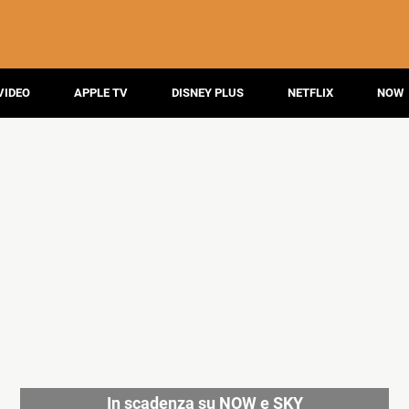
VIDEO
APPLE TV
DISNEY PLUS
NETFLIX
NOW
In scadenza su NOW e SKY