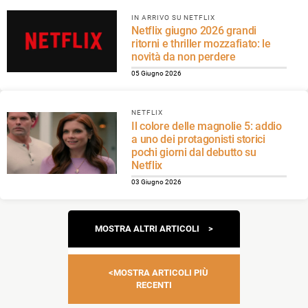
IN ARRIVO SU NETFLIX
Netflix giugno 2026 grandi
ritorni e thriller mozzafiato: le
novità da non perdere
05 Giugno 2026
NETFLIX
Il colore delle magnolie 5: addio
a uno dei protagonisti storici
pochi giorni dal debutto su
Netflix
03 Giugno 2026
Navigazione
MOSTRA ALTRI ARTICOLI
articoli
MOSTRA ARTICOLI PIÙ
RECENTI