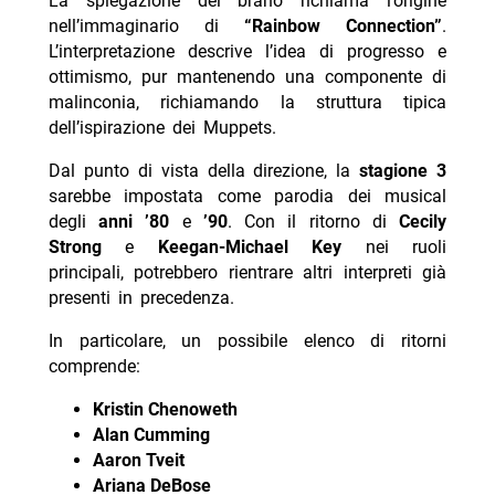
La spiegazione del brano richiama l’origine
nell’immaginario di
“Rainbow Connection”
.
L’interpretazione descrive l’idea di progresso e
ottimismo, pur mantenendo una componente di
malinconia, richiamando la struttura tipica
dell’ispirazione dei Muppets.
Dal punto di vista della direzione, la
stagione 3
sarebbe impostata come parodia dei musical
degli
anni ’80
e
’90
. Con il ritorno di
Cecily
Strong
e
Keegan-Michael Key
nei ruoli
principali, potrebbero rientrare altri interpreti già
presenti in precedenza.
In particolare, un possibile elenco di ritorni
comprende:
Kristin Chenoweth
Alan Cumming
Aaron Tveit
Ariana DeBose