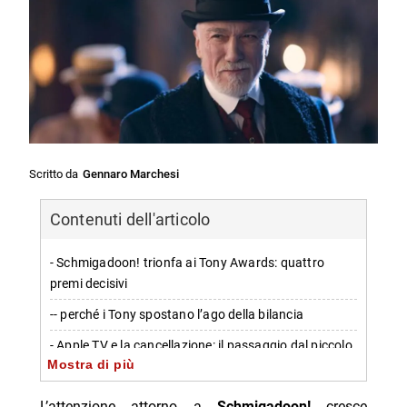
Scritto da
Gennaro Marchesi
Contenuti dell'articolo
- Schmigadoon! trionfa ai Tony Awards: quattro
premi decisivi
-- perché i Tony spostano l’ago della bilancia
- Apple TV e la cancellazione: il passaggio dal piccolo
Mostra di più
schermo a Broadway
- Schmigadoon! ritorno per la stagione 3: i segnali di
L’attenzione attorno a
Schmigadoon!
cresce