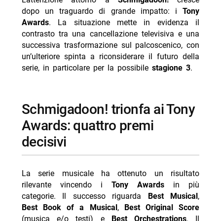
fattibilità
dopo un traguardo di grande impatto: i
Tony
Awards
. La situazione mette in evidenza il
-- Christine Schwarzman e il legame con la rinascita
contrasto tra una cancellazione televisiva e una
teatrale
successiva trasformazione sul palcoscenico, con
- Schmigadoon! stagione 3: trama già anticipata e
un’ulteriore spinta a riconsiderare il futuro della
nuovi dettagli
serie, in particolare per la possibile
stagione 3
.
-- genitorialità e direzione musicale verso anni ’80 e
’90
Schmigadoon! trionfa ai Tony
-- Scopri di più da Jump the shark
Awards: quattro premi
-- RispondiAnnulla risposta
decisivi
- Delitti del BarLume Il re dei giochi stasera su TV8
- Ascolti TV 6 agosto 2026: vince Battiti Live
La serie musicale ha ottenuto un risultato
- Un’estate ai Caraibi stasera su Rete 4: trama e cast
rilevante vincendo i
Tony Awards
in più
- Mbappé ed Ester Expósito coppia dell’estate 2026?
categorie. Il successo riguarda
Best Musical
,
Best Book of a Musical
,
Best Original Score
- Marco Bocci 48 anni: compleanno in Spagna con
(musica e/o testi) e
Best Orchestrations
. Il
Chiatti