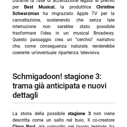
Durante la fase di accettazione legata al premio
per
Best Musical
, la produttrice
Christine
Schwarzman
ha ringraziato Apple TV per la
cancellazione, sostenendo che senza tale
interruzione non sarebbe stato possibile
trasformare l’idea in un musical Broadway.
Questo passaggio crea un “cerchio” narrativo
che, come conseguenza naturale, renderebbe
coerente un’eventuale ripartenza televisiva.
Schmigadoon! stagione 3:
trama già anticipata e nuovi
dettagli
La storia della possibile
stagione 3
non viene
descritta come un salto nel buio. Il co-creatore
Cinco Paul
, già coinvolto nel lavoro teatrale, ha