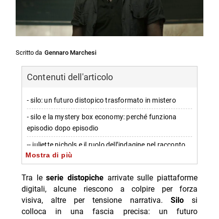
Scritto da
Gennaro Marchesi
Contenuti dell'articolo
- silo: un futuro distopico trasformato in mistero
- silo e la mystery box economy: perché funziona
episodio dopo episodio
-- juliette nichols e il ruolo dell’indagine nel racconto
Mostra di più
- una distopia autoritaria: la paranoia come sistema
Tra le
serie distopiche
arrivate sulle piattaforme
- apple tv+ e la pianificazione: un percorso fino al
digitali, alcune riescono a colpire per forza
finale
visiva, altre per tensione narrativa.
Silo
si
-- stagioni 3 e 4: direzione creativa e conclusione
colloca in una fascia precisa: un futuro
fissata