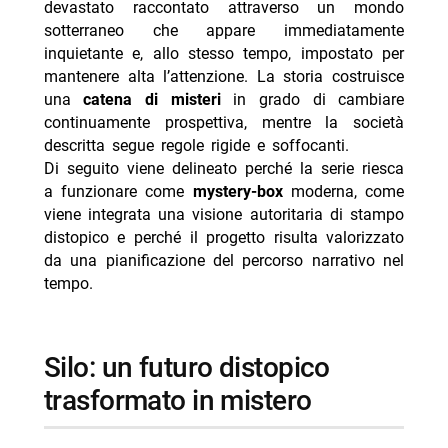
devastato raccontato attraverso un mondo
sotterraneo che appare immediatamente
- release e figure di produzione: elementi chiave del
inquietante e, allo stesso tempo, impostato per
progetto
mantenere alta l’attenzione. La storia costruisce
- cast e personaggi principali citati
una
catena di misteri
in grado di cambiare
continuamente prospettiva, mentre la società
-- Scopri di più da Jump the shark
descritta segue regole rigide e soffocanti.
-- RispondiAnnulla risposta
Di seguito viene delineato perché la serie riesca
- Milan-Chelsea amichevole stasera Nove 21:30
a funzionare come
mystery-box
moderna, come
differita
viene integrata una visione autoritaria di stampo
distopico e perché il progetto risulta valorizzato
- Steven Basalari, sarà il pubblico a decidere se aprirà
da una pianificazione del percorso narrativo nel
un’attività: il nuovo video TikTok
tempo.
- Ascolti TV 7 agosto 2026 Tim Summer Hits batte
L’Erede
silo: un futuro distopico
- Reazione a catena oggi 8 agosto 2026 Rai 1 Liorni
trasformato in mistero
- Delitti del BarLume Il re dei giochi stasera su TV8