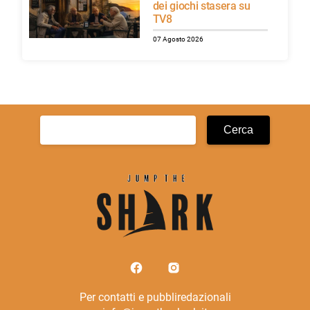
dei giochi stasera su
TV8
07 Agosto 2026
Ricerca
per:
Per contatti e pubbliredazionali