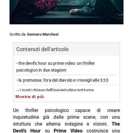
Scritto da
Gennaro Marchesi
Contenuti dell'articolo
- the devil’s hour su prime video: un thriller
psicologico in due stagioni
- la premessa: l’ora del diavolo e i risvegli alle 3:33
-- i punti chiave dell’inquietudine notturna
Mostra di più
- indagine e déjà-vu: la realtà di lucy sfuma
Un thriller psicologico capace di creare
- gideon e il futuro: la narrazione intrecciata tra
inquietudine già dalle prime scene, con una
personaggi
struttura che alterna indagine e visioni.
The
-- il ruolo di gideon e la sensazione di déjà-vu
Devil’s Hour
su
Prime Video
costruisce una