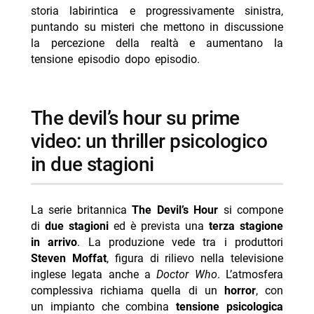
storia labirintica e progressivamente sinistra,
- perché il thriller lascia il segno: colpi di scena e
puntando su misteri che mettono in discussione
interpretazioni magnetiche
la percezione della realtà e aumentano la
- cast principale di the devil’s hour
tensione episodio dopo episodio.
-- Scopri di più da Jump the shark
-- RispondiAnnulla risposta
the devil’s hour su prime
- Average Joe su Paramount+ dal 19 agosto 2026
video: un thriller psicologico
- The Last Sunrise su Prime Video ad agosto
in due stagioni
- RoboCop serie TV: Prime Video ordina 8 episodi con
James Wan
La serie britannica
The Devil’s Hour
si compone
- Elle 2 si farà: Prime Video conferma nuova stagione
di
due stagioni
ed è prevista una
terza stagione
- Anelli del Potere 3: svelato ruolo Jamie Campbell
in arrivo
. La produzione vede tra i produttori
Bower
Steven Moffat
, figura di rilievo nella televisione
inglese legata anche a
Doctor Who
. L’atmosfera
complessiva richiama quella di un
horror
, con
un impianto che combina
tensione psicologica