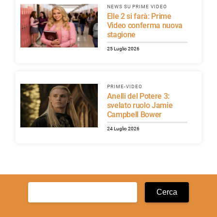
NEWS SU PRIME VIDEO
Elle 2 si farà: Prime
Video conferma nuova
stagione
25 Luglio 2026
PRIME-VIDEO
Anelli del Potere 3:
svelato ruolo Jamie
Campbell Bower
24 Luglio 2026
Ricerca
per: