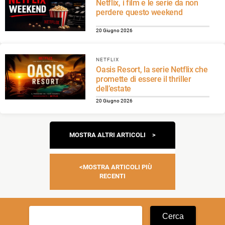
Netflix, i film e le serie da non
perdere questo weekend
20 Giugno 2026
NETFLIX
Oasis Resort, la serie Netflix che
promette di essere il thriller
dell’estate
20 Giugno 2026
Navigazione
MOSTRA ALTRI ARTICOLI
articoli
MOSTRA ARTICOLI PIÙ
RECENTI
Ricerca
per: