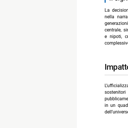
La decisio
nella narr
generazion
centrale, s
e nipoti, 
complessiv
impatt
L’ufficiali
sostenitor
pubblicame
in un quadr
dell’univer