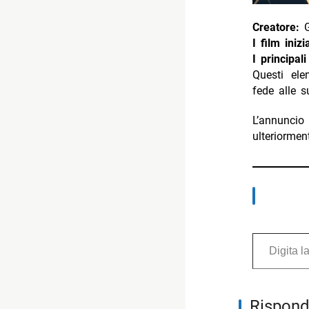
Creatore:
G
I film inizia
I principali
Questi ele
fede alle su
L’annuncio
ulteriormen
Digita la tua e-mail...
Rispond