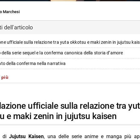
o Marchesi
 dell'articolo
ione ufficiale sulla relazione tra yuta okkotsu e maki zenin in jujutsu kai
o della serie sequel e la conferma canonica della storia d’amore
icato della conferma nella narrativa
ui fan e sulla community
 più
i principali coinvolti nella narrazione
ulla serie e altri aspetti rilevanti del franchise
i più da Jump the shark
u e maki zenin in jujutsu kaisen
Annulla risposta
arvel: il personaggio pop culture che arriva presto da marvel
o di
Jujutsu Kaisen
, una delle serie anime e manga più app
la morte più grande della serie e le conseguenze importanti per la stagi