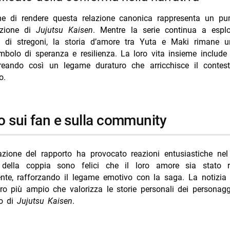
ne di rendere questa relazione canonica rappresenta un pun
azione di
Jujutsu Kaisen
. Mentre la serie continua a espl
i di stregoni, la storia d’amore tra Yuta e Maki rimane 
imbolo di speranza e resilienza. La loro vita insieme include 
creando così un legame duraturo che arricchisce il contest
o.
o sui fan e sulla community
zzazione del rapporto ha provocato reazioni entusiastiche nel
i della coppia sono felici che il loro amore sia stato r
nte, rafforzando il legame emotivo con la saga. La notizia s
o più ampio che valorizza le storie personali dei personaggi
so di
Jujutsu Kaisen
.