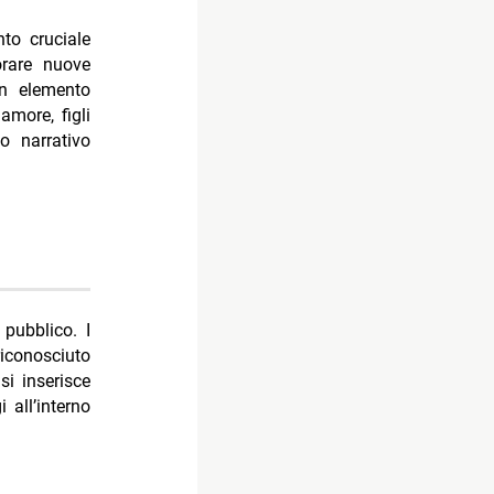
to cruciale
orare nuove
un elemento
amore, figli
o narrativo
 pubblico. I
iconosciuto
i inserisce
 all’interno