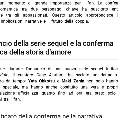
 un momento di grande importanza per i fan. La confe
o di dragon ball annunciato ufficialmente
 romantica tra due personaggi chiave ha suscitato en
e tra gli appassionati. Questo articolo approfondisce l
ling isekai rivale finisce dopo 6 anni con voto 10 su 10 perfetto
e implicazioni narrative e il futuro della coppia.
& dragons animated series: 7 serie animate perfette per i fan
ca della storia d’amore
te, durante l’annuncio di una nuova serie sequel intito
dulo
, il creatore Gege Akutami ha svelato un dettaglio
ano da tempo:
Yuta Okkotsu
e
Maki Zenin
non solo hanno 
 speciale, ma hanno anche costituito una vera e propria
elazione ufficializza quanto fino ad ora era stato solo
i tra i fan.
gnificato della conferma nella narrativa