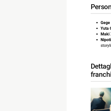
perso
Gege
Yuta 
Maki 
Nipoti
storyl
dettagli sulla serie e altri aspetti rilevanti del
franch