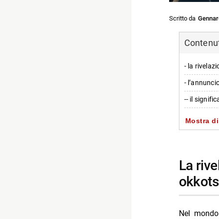
Scritto da
Gennar
Contenuti
- la rivelaz
- l’annunci
-- il signif
- impatto s
Mostra di
- personagg
- dettagli s
la rivelazione ufficiale sulla relazione tra yuta
-- Scopri d
okkots
-- Rispondi
- Pikachu m
Nel mond
- X-men 97 