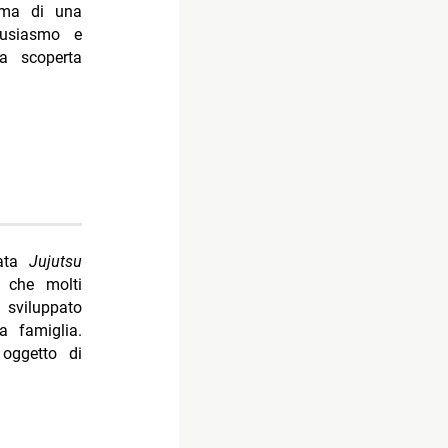
rma di una
tusiasmo e
a scoperta
lata
Jujutsu
 che molti
sviluppato
 famiglia.
 oggetto di