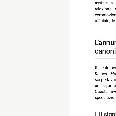
assiste a
- Goku volt
relazione
commozion
- Solo leve
ufficiale, l
- Dungeons 
l’annuncio della serie sequel e la conferma
canoni
Recentemen
Kaisen Mo
sospettav
un legame
Questa riv
speculazion
il si