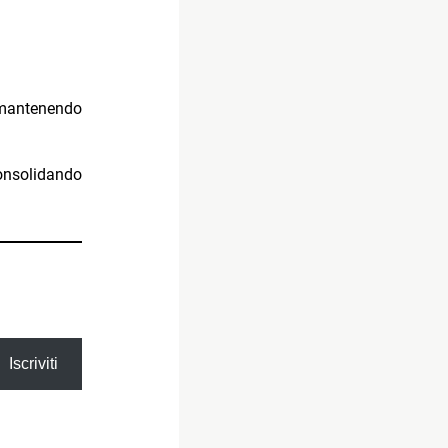
 mantenendo
onsolidando
Iscriviti