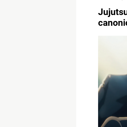
Jujuts
canoni