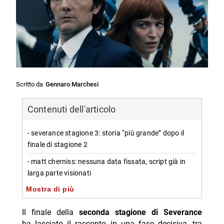
Scritto da
Gennaro Marchesi
Contenuti dell'articolo
- severance stagione 3: storia “più grande” dopo il
finale di stagione 2
- matt cherniss: nessuna data fissata, script già in
larga parte visionati
Mostra di più
- cosa suggerisce l’ampliamento narrativo dopo le
espansioni della stagione 2
Il finale della
seconda stagione di Severance
- qualità e riscontri: critici e pubblico, con ascolti in
ha lasciato il racconto in una fase decisiva, tra