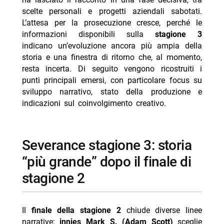
crescita
scelte personali e progetti aziendali sabotati.
L’attesa per la prosecuzione cresce, perché le
- produzione severance stagione 3: conferme
informazioni disponibili sulla
stagione 3
indirette e quadro dei tempi
indicano un’evoluzione ancora più ampia della
- ben stiller e severance stagione 3: nessuna regia,
storia e una finestra di ritorno che, al momento,
ma coinvolgimento da executive producer
resta incerta. Di seguito vengono ricostruiti i
punti principali emersi, con particolare focus su
- cast e figure principali di severance: personaggi e
sviluppo narrativo, stato della produzione e
attori
indicazioni sul coinvolgimento creativo.
- dove vedere severance: disponibilità su apple tv
-- Scopri di più da Jump the shark
severance stagione 3: storia
-- RispondiAnnulla risposta
“più grande” dopo il finale di
- Apple TV agosto 2026: tutte le novità in streaming
stagione 2
- Neuromancer: teaser e data d’uscita svelati al
Comic-Con 2026
- Silo 2026, terza stagione: ecco il calendario
Il
finale della stagione 2
chiude diverse linee
completo delle uscite su Apple TV+
narrative:
innies Mark S. (Adam Scott)
sceglie