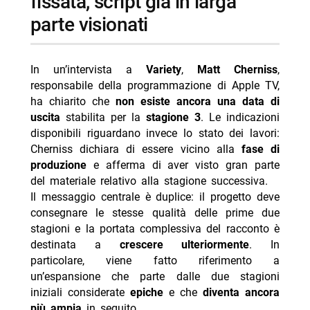
fissata, script già in larga
parte visionati
In un’intervista a
Variety
,
Matt Cherniss
,
responsabile della programmazione di Apple TV,
ha chiarito che
non esiste ancora una data di
uscita
stabilita per la
stagione 3
. Le indicazioni
disponibili riguardano invece lo stato dei lavori:
Cherniss dichiara di essere vicino alla
fase di
produzione
e afferma di aver visto gran parte
del materiale relativo alla stagione successiva.
Il messaggio centrale è duplice: il progetto deve
consegnare le stesse qualità delle prime due
stagioni e la portata complessiva del racconto è
destinata a
crescere ulteriormente
. In
particolare, viene fatto riferimento a
un’espansione che parte dalle due stagioni
iniziali considerate
epiche
e che
diventa ancora
più ampia
in seguito.