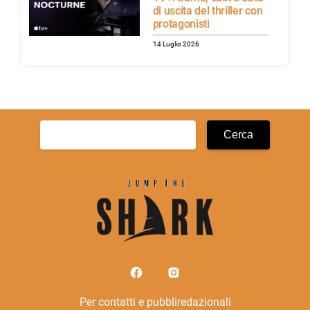
di uscita del thriller con
protagonisti
14 Luglio 2026
Ricerca
per:
Per contatti e pubbliredazionali