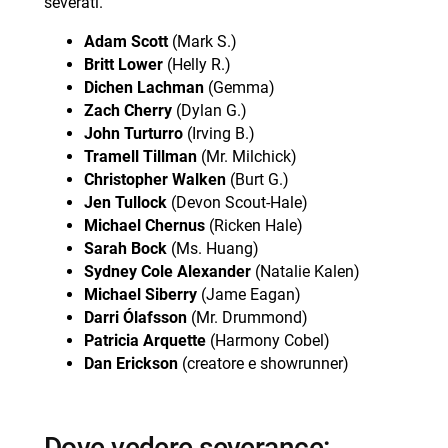
severati.
Adam Scott
(Mark S.)
Britt Lower
(Helly R.)
Dichen Lachman
(Gemma)
Zach Cherry
(Dylan G.)
John Turturro
(Irving B.)
Tramell Tillman
(Mr. Milchick)
Christopher Walken
(Burt G.)
Jen Tullock
(Devon Scout-Hale)
Michael Chernus
(Ricken Hale)
Sarah Bock
(Ms. Huang)
Sydney Cole Alexander
(Natalie Kalen)
Michael Siberry
(Jame Eagan)
Darri Ólafsson
(Mr. Drummond)
Patricia Arquette
(Harmony Cobel)
Dan Erickson
(creatore e showrunner)
dove vedere severance: