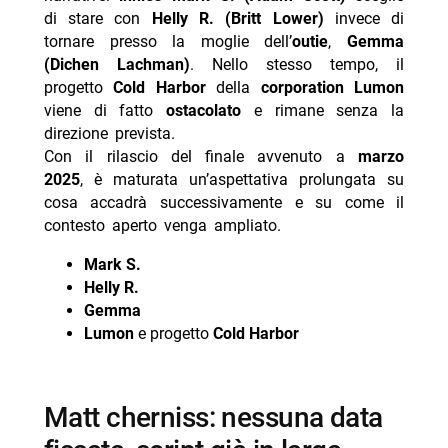
di stare con
Helly R. (Britt Lower)
invece di
- Le 10 migliori serie tv da vedere su Apple TV+ in
tornare presso la moglie dell’
outie
,
Gemma
questa estate 2026
(Dichen Lachman)
. Nello stesso tempo, il
- “Nocturne” su Apple TV+: trama, cast e data di
progetto
Cold Harbor
della
corporation Lumon
uscita del thriller con protagonisti
viene di fatto
ostacolato
e rimane senza la
direzione prevista.
Con il rilascio del finale avvenuto a
marzo
2025
, è maturata un’aspettativa prolungata su
cosa accadrà successivamente e su come il
contesto aperto venga ampliato.
Mark S.
Helly R.
Gemma
Lumon
e progetto
Cold Harbor
matt cherniss: nessuna data