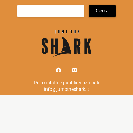
Ricerca
per:
Per contatti e pubbliredazionali
info@jumptheshark.it