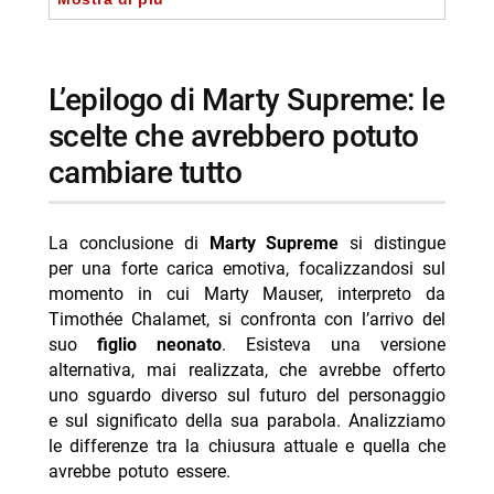
efficace
- il valore del vero finale di Marty Supreme
-- ospiti e membri del cast principali
l’epilogo di Marty Supreme: le
-- Scopri di più da Jump the shark
scelte che avrebbero potuto
-- RispondiAnnulla risposta
cambiare tutto
- 72 Hours, film Netflix con Kevin Hart dal 24 luglio
- Nothing to Lose film drammatico francese su
La conclusione di
Marty Supreme
si distingue
Netflix: trama e perché vale la pena vederlo
per una forte carica emotiva, focalizzandosi sul
- Tom hanks sostituto in arrivo in netflix: attore nel
momento in cui Marty Mauser, interpreto da
reboot del thriller misterioso di 26 anni
Timothée Chalamet, si confronta con l’arrivo del
suo
figlio neonato
. Esisteva una versione
- Netflix valuta l’acquisto di letterboxd: cosa sapere e
alternativa, mai realizzata, che avrebbe offerto
perché interessa
uno sguardo diverso sul futuro del personaggio
- Virgin River stagione 9: risposta emozionante di
e sul significato della sua parabola. Analizziamo
Netflix che accende le speranze dei fan
le differenze tra la chiusura attuale e quella che
avrebbe potuto essere.